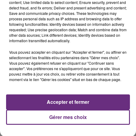
content; Use limited data to select content; Ensure security, prevent and
detect fraud, and fix errors; Deliver and present advertising and content;
Save and communicate privacy choices. These technologies may
process personal data such as IP address and browsing data to offer
following functionalities: Identify devices based on information actively
FIL D'ACTUS
requested; Use precise geolocation data; Match and combine data from
other data sources; Link different devices; Identify devices based on
information transmitted automatically.
Vous pouvez accepter en cliquant sur "Accepter et fermer", ou affiner en
sélectionnant les finalités et/ou partenaires dans "Gérer mes choix".
Vous pouvez également refuser en cliquant sur "Continuer sans
accepter". Vos préférences ne s'appliqueront que pour ce site. Vous
pouvez mettre à jour vos choix, ou retirer votre consentement à tout
moment via le lien "Gérer les cookies" situé en bas de chaque page.
UN FEU DE REMORQUE BLOQUE LA
Accepter et fermer
CIRCULATION DANS LES ARDENNES
Un feu de remorque s'est déclaré ce mercredi en
Gérer mes choix
fin de matinée sur l'A34.