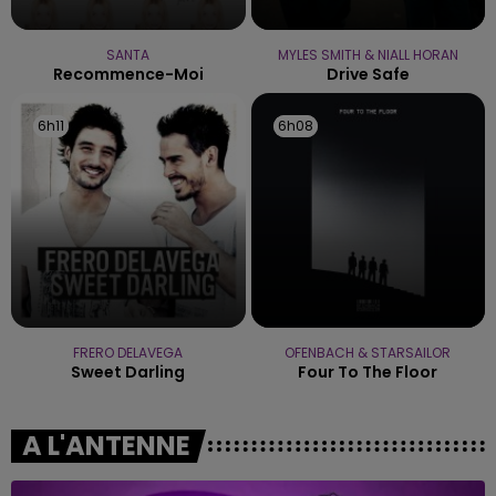
SANTA
MYLES SMITH & NIALL HORAN
Recommence-Moi
Drive Safe
6h11
6h11
6h08
6h08
FRERO DELAVEGA
OFENBACH & STARSAILOR
Sweet Darling
Four To The Floor
A L'ANTENNE