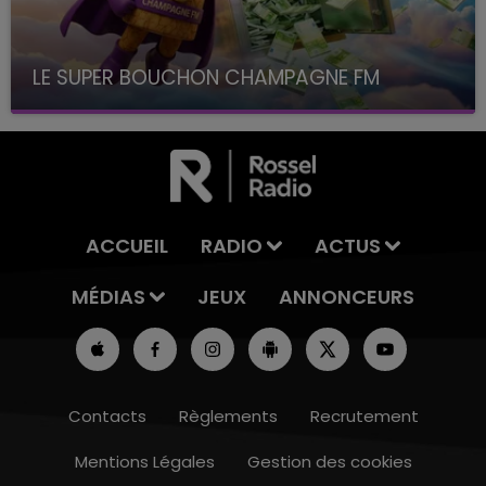
LE SUPER BOUCHON CHAMPAGNE FM
avec La Famille Champagne FM, à 8H10
ACCUEIL
RADIO
ACTUS
MÉDIAS
JEUX
ANNONCEURS
Contacts
Règlements
Recrutement
Mentions Légales
Gestion des cookies