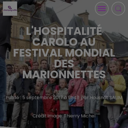
L'HOSPITALITÉ
CAROLO AU
FESTIVAL MONDIAL
DES
MARIONNETTES
Publié : 5 septembre 2017 à 9h48 par Housnat SALIM
Crédit image:
Thierry Michel