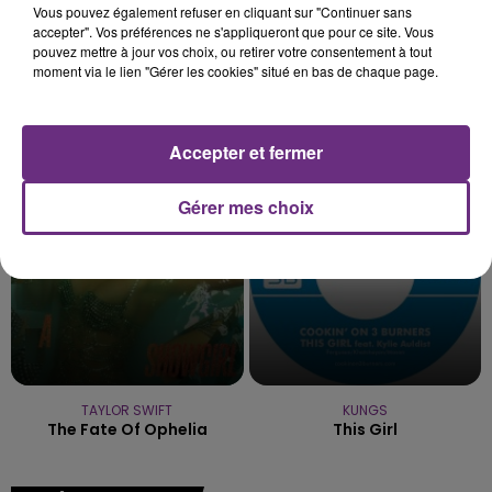
Vous pouvez également refuser en cliquant sur "Continuer sans
accepter". Vos préférences ne s'appliqueront que pour ce site. Vous
pouvez mettre à jour vos choix, ou retirer votre consentement à tout
moment via le lien "Gérer les cookies" situé en bas de chaque page.
JENNIFER LOPEZ & DAVID GUETTA
ADELE CASTILLON
Save Me Tonight
Ete Avec Toi
Accepter et fermer
22h54
22h54
22h51
22h51
Gérer mes choix
TAYLOR SWIFT
KUNGS
The Fate Of Ophelia
This Girl