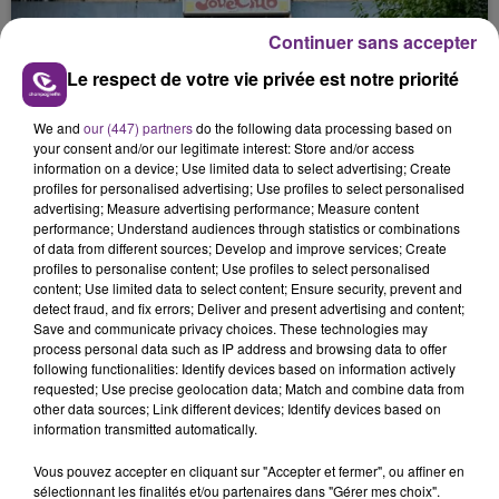
justifiée par la sécheresse intense qui est toujours
Continuer sans accepter
présente.
Le respect de votre vie privée est notre priorité
We and
our (447) partners
do the following data processing based on
your consent and/or our legitimate interest: Store and/or access
information on a device; Use limited data to select advertising; Create
profiles for personalised advertising; Use profiles to select personalised
LE MAGASIN JOUÉCLUB DE REIMS FERME
advertising; Measure advertising performance; Measure content
SES PORTES
performance; Understand audiences through statistics or combinations
C'était l'une des institutions du centre-ville
of data from different sources; Develop and improve services; Create
profiles to personalise content; Use profiles to select personalised
rémois. Le magasin JouéClub est contraint de
content; Use limited data to select content; Ensure security, prevent and
fermer ses portes.
detect fraud, and fix errors; Deliver and present advertising and content;
TITRES DIFFUSÉS
Save and communicate privacy choices. These technologies may
process personal data such as IP address and browsing data to offer
following functionalities: Identify devices based on information actively
23h01
23h01
22h58
22h58
requested; Use precise geolocation data; Match and combine data from
other data sources; Link different devices; Identify devices based on
information transmitted automatically.
Vous pouvez accepter en cliquant sur "Accepter et fermer", ou affiner en
sélectionnant les finalités et/ou partenaires dans "Gérer mes choix".