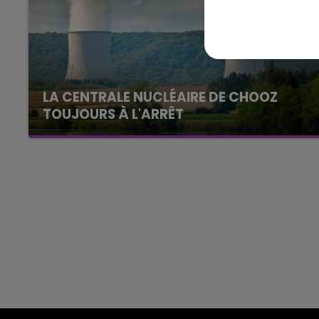
16h00 - 20h00
GNE FM
LE WEEK-END CHAMPAGNE F
LA CENTRALE NUCLÉAIRE DE CHOOZ
TOUJOURS À L'ARRÊT
Cela fait déjà une semaine que la centrale
nucléaire ardennaise est à l'arrêt. Une situation
justifiée par la sécheresse intense qui est
toujours présente.