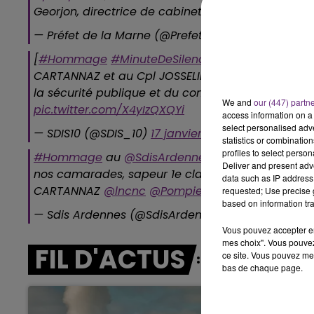
Georjon, directrice de cabinet du
@Prefet51
pic.t
7h00 - 12h00
— Préfet de la Marne (@Prefet51)
17 janvier 2019
LE WEEK-END CHAMPAGNE FM
[
#Hommage
#MinuteDeSilence
] de l’ensemble d
CARTANNAZ et au Cpl JOSSELIN en présence du Dire
la sécurité publique et du commandant en seco
We and
our (447) partn
pic.twitter.com/X4yIzQXQYi
access information on a 
select personalised ad
— SDIS10 (@SDIS_10)
17 janvier 2019
statistics or combinatio
profiles to select person
#Hommage
au
@SdisArdennes
avec
@Prefet08
,
Deliver and present adv
nos camarades, sapeur 1e classe Bertrand PIMÉ, 
data such as IP address 
CARTANNAZ
@lncnc
@PompiersParis
@upc988
pi
requested; Use precise g
based on information tra
— Sdis Ardennes (@SdisArdennes)
17 janvier 2019
Vous pouvez accepter en 
mes choix". Vous pouvez
FIL D'ACTUS
ce site. Vous pouvez met
bas de chaque page.