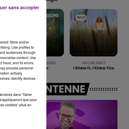
uer sans accepter
7h00 - 12h00
LE WEEK-END CHAMPAGNE FM
16h25
16h25
16h21
16h21
de
erest: Store and/or
tising; Use profiles to
tand audiences through
personalise content; Use
 fraud, and fix errors;
IMAGINE DRAGONS
TAYLOR SWIFT
e
Bad Liar
I Knew It, I Knew You
 may process personal
mation actively
vices; Identify devices
A L'ANTENNE
rtenaires dans "Gérer
s'appliqueront que pour
les cookies" situé en