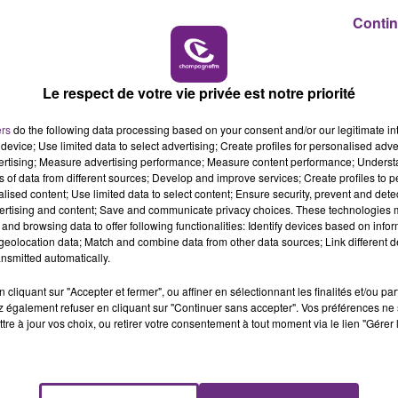
witter.com/B5n5Gmwy0i
Contin
16h00 - 20h00
LE WEEK-END CHAMPAGNE FM
u personnel du SDIS de l’Aube en mémoire du Sgt
Le respect de votre vie privée est notre priorité
cteur de cabinet du Préfet, de la Directrice départle 
nd du groupt de gendarmerie de l’Aube
ers
do the following data processing based on your consent and/or our legitimate int
device; Use limited data to select advertising; Create profiles for personalised adver
vertising; Measure advertising performance; Measure content performance; Unders
ns of data from different sources; Develop and improve services; Create profiles to 
alised content; Use limited data to select content; Ensure security, prevent and detect
#douanes
#CRS23
pour le courage et le dévouement d
ertising and content; Save and communicate privacy choices. These technologies
sapeur 1e classe Nathanaël JOSSELIN et caporal Simon
and browsing data to offer following functionalities: Identify devices based on infor
c.twitter.com/Vm3b7EOEMm
eolocation data; Match and combine data from other data sources; Link different de
nsmitted automatically.
cliquant sur "Accepter et fermer", ou affiner en sélectionnant les finalités et/ou pa
 également refuser en cliquant sur "Continuer sans accepter". Vos préférences ne 
tre à jour vos choix, ou retirer votre consentement à tout moment via le lien "Gérer 