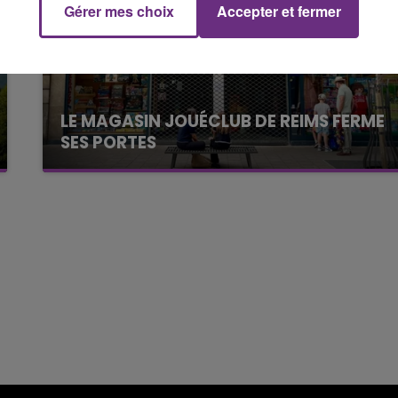
Gérer mes choix
Accepter et fermer
7h00 - 12h00
M
LE WEEK-END CHAMPAGNE FM
LE MAGASIN JOUÉCLUB DE REIMS FERME
SES PORTES
C'était l'une des institutions du centre-ville
rémois. Le magasin JouéClub est contraint de
fermer ses portes.