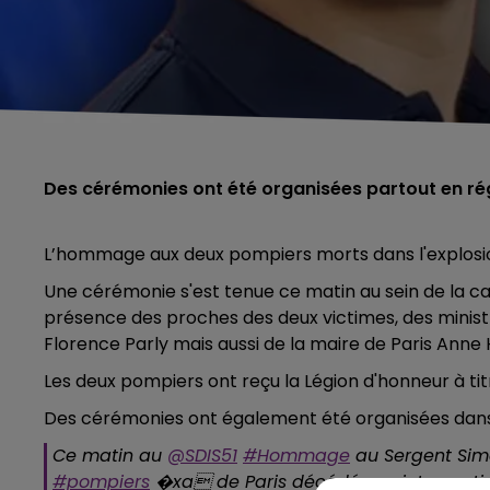
Des cérémonies ont été organisées partout en ré
L’hommage aux deux pompiers morts dans l'explosion
Une cérémonie s'est tenue ce matin au sein de la 
présence des proches des deux victimes, des ministr
Florence Parly mais aussi de la maire de Paris Anne 
Les deux pompiers ont reçu la Légion d'honneur à ti
Des cérémonies ont également été organisées dans
Ce matin au
@SDIS51
#Hommage
au Sergent Simo
#pompiers
�xa de Paris décédés en intervention