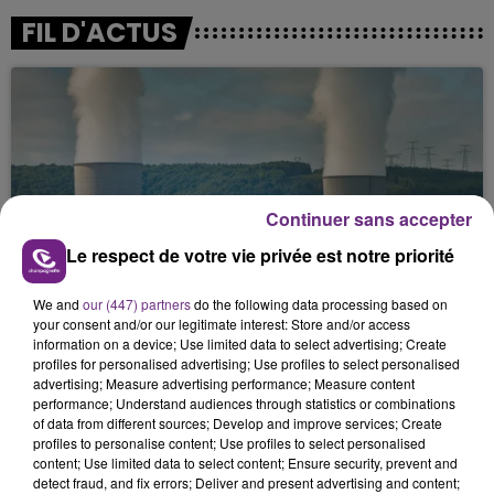
FIL D'ACTUS
Continuer sans accepter
Le respect de votre vie privée est notre priorité
LA CENTRALE NUCLÉAIRE DE CHOOZ
TOUJOURS À L'ARRÊT
We and
our (447) partners
do the following data processing based on
Cela fait déjà une semaine que la centrale
your consent and/or our legitimate interest: Store and/or access
information on a device; Use limited data to select advertising; Create
nucléaire ardennaise est à l'arrêt. Une situation
profiles for personalised advertising; Use profiles to select personalised
justifiée par la sécheresse intense qui est toujours
advertising; Measure advertising performance; Measure content
présente.
performance; Understand audiences through statistics or combinations
of data from different sources; Develop and improve services; Create
profiles to personalise content; Use profiles to select personalised
content; Use limited data to select content; Ensure security, prevent and
detect fraud, and fix errors; Deliver and present advertising and content;