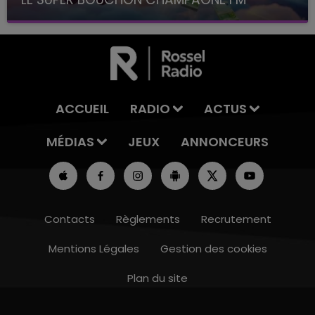
avec La Famille Champagne FM, à 8H10
ACCUEIL
RADIO
ACTUS
MÉDIAS
JEUX
ANNONCEURS
Contacts
Règlements
Recrutement
Mentions Légales
Gestion des cookies
Plan du site
19h00 - 19h15
LA POP MACHINE - CHAMPAGNE FM