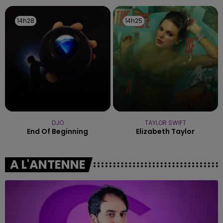
14h28
14h28
14h25
14h25
DJO
TAYLOR SWIFT
End Of Beginning
Elizabeth Taylor
A L'ANTENNE