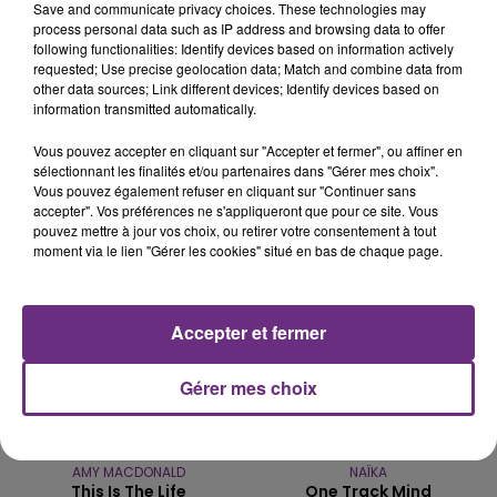
Save and communicate privacy choices. These technologies may
process personal data such as IP address and browsing data to offer
LE MAGASIN JOUÉCLUB DE REIMS FERME
following functionalities: Identify devices based on information actively
requested; Use precise geolocation data; Match and combine data from
SES PORTES
other data sources; Link different devices; Identify devices based on
C'était l'une des institutions du centre-ville
information transmitted automatically.
rémois. Le magasin JouéClub est contraint de
Vous pouvez accepter en cliquant sur "Accepter et fermer", ou affiner en
fermer ses portes.
TITRES DIFFUSÉS
sélectionnant les finalités et/ou partenaires dans "Gérer mes choix".
Vous pouvez également refuser en cliquant sur "Continuer sans
accepter". Vos préférences ne s'appliqueront que pour ce site. Vous
pouvez mettre à jour vos choix, ou retirer votre consentement à tout
14h38
14h38
14h34
14h34
moment via le lien "Gérer les cookies" situé en bas de chaque page.
Accepter et fermer
Gérer mes choix
AMY MACDONALD
NAÏKA
This Is The Life
One Track Mind