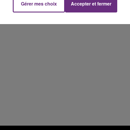
fermer ses portes.
Gérer mes choix
Accepter et fermer
15h00 - 19h00
Le Club Champagne FM