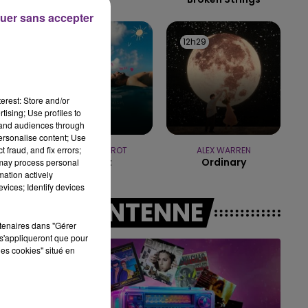
uer sans accepter
15h00 - 19h00
LE CLUB CHAMPAGNE FM
12h35
12h35
12h29
12h29
erest: Store and/or
tising; Use profiles to
tand audiences through
personalise content; Use
 fraud, and fix errors;
JEREMY FREROT
ALEX WARREN
Frerot
Ordinary
 may process personal
mation actively
vices; Identify devices
A L'ANTENNE
rtenaires dans "Gérer
s'appliqueront que pour
les cookies" situé en