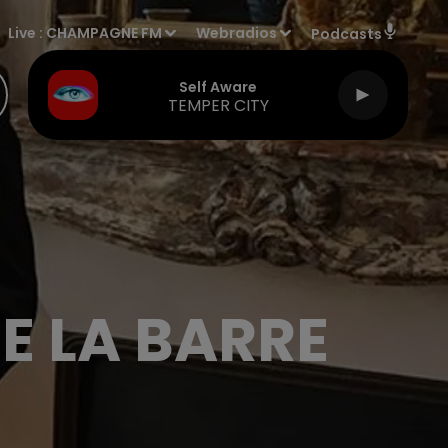
Live :
CHAMPAGNE FM
Webradios
Podcasts
Self Aware
TEMPER CITY
E LA BARRE