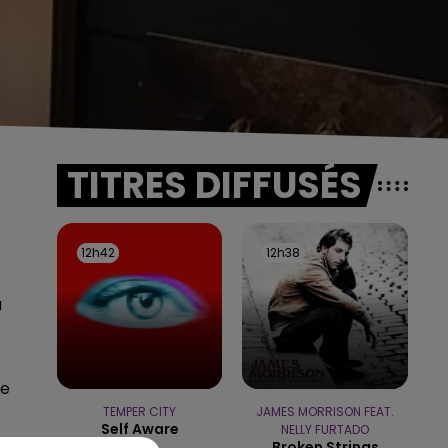
TITRES DIFFUSÉS
12h42
12h42
12h38
12h38
a
le
TEMPER CITY
JAMES MORRISON FEAT.
Self Aware
NELLY FURTADO
Broken Strings