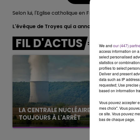
10h00 - 14h00
Selon lui, l'Eglise catholique en France à bien rôle à
LE TICKET DE CAISSE
L'évêque de Troyes qui a annoncé qu'il devrait qu
FIL D'ACTUS
We and
our (447) partn
access information on a 
select personalised ad
statistics or combinatio
profiles to select person
Deliver and present adv
data such as IP address 
requested; Use precise g
based on information tra
Vous pouvez accepter en 
mes choix". Vous pouvez
LA CENTRALE NUCLÉAIRE DE CHOOZ
ce site. Vous pouvez met
TOUJOURS À L'ARRÊT
bas de chaque page.
Cela fait déjà une semaine que la centrale
nucléaire ardennaise est à l'arrêt. Une situation