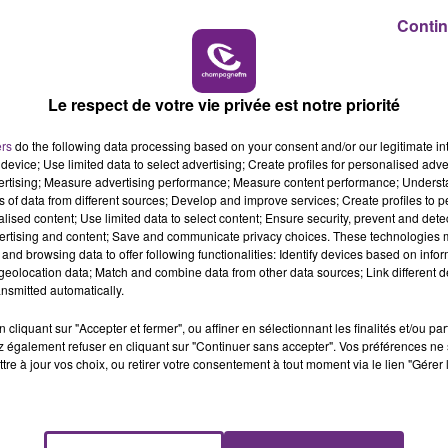
Contin
14h00 - 15h00
 jouer sur les problèmes de sociétés.
Écouter le podcast
LA RADIO POP
itter ses fonctions dans deux ans et demi.
Le respect de votre vie privée est notre priorité
ers
do the following data processing based on your consent and/or our legitimate int
device; Use limited data to select advertising; Create profiles for personalised adver
vertising; Measure advertising performance; Measure content performance; Unders
ns of data from different sources; Develop and improve services; Create profiles to 
alised content; Use limited data to select content; Ensure security, prevent and detect
ertising and content; Save and communicate privacy choices. These technologies
and browsing data to offer following functionalities: Identify devices based on infor
eolocation data; Match and combine data from other data sources; Link different de
nsmitted automatically.
cliquant sur "Accepter et fermer", ou affiner en sélectionnant les finalités et/ou pa
 également refuser en cliquant sur "Continuer sans accepter". Vos préférences ne 
LE MAGASIN JOUÉCLUB DE REIMS FERME
tre à jour vos choix, ou retirer votre consentement à tout moment via le lien "Gérer 
SES PORTES
C'était l'une des institutions du centre-ville
rémois. Le magasin JouéClub est contraint de