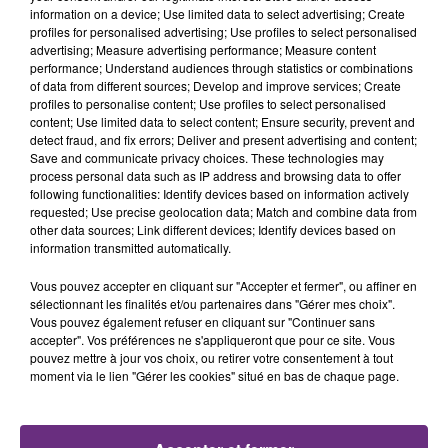
TITRES DIFFUSÉS
information on a device; Use limited data to select advertising; Create
profiles for personalised advertising; Use profiles to select personalised
advertising; Measure advertising performance; Measure content
performance; Understand audiences through statistics or combinations
4h41
4h41
4h37
4h37
of data from different sources; Develop and improve services; Create
profiles to personalise content; Use profiles to select personalised
content; Use limited data to select content; Ensure security, prevent and
detect fraud, and fix errors; Deliver and present advertising and content;
Save and communicate privacy choices. These technologies may
process personal data such as IP address and browsing data to offer
following functionalities: Identify devices based on information actively
requested; Use precise geolocation data; Match and combine data from
other data sources; Link different devices; Identify devices based on
information transmitted automatically.
THE WEEKND
TEMPER CITY
Vous pouvez accepter en cliquant sur "Accepter et fermer", ou affiner en
Save Your Tears
Self Aware
sélectionnant les finalités et/ou partenaires dans "Gérer mes choix".
Vous pouvez également refuser en cliquant sur "Continuer sans
accepter". Vos préférences ne s'appliqueront que pour ce site. Vous
4h35
4h35
4h32
4h32
pouvez mettre à jour vos choix, ou retirer votre consentement à tout
moment via le lien "Gérer les cookies" situé en bas de chaque page.