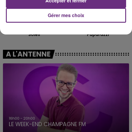
Accepter et fermer
Gérer mes choix
GIMS
LADY GAGA
Soleil
Paparazzi
A L'ANTENNE
16h00 - 20h00
LE WEEK-END CHAMPAGNE FM