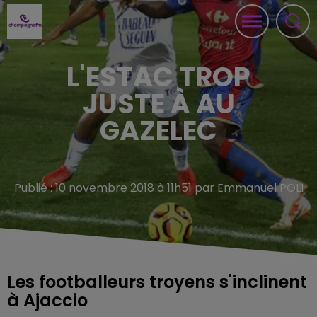
L'ESTAC TROP
JUSTE À AU
GAZELEC
Publié : 10 novembre 2018 à 11h51 par Emmanuel POLI
Les footballeurs troyens s'inclinent
à Ajaccio