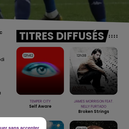
TITRES DIFFUSÉS
c
12h42
12h42
12h38
12h38
di
a
TEMPER CITY
JAMES MORRISON FEAT.
Self Aware
NELLY FURTADO
Broken Strings
uer sans accepter