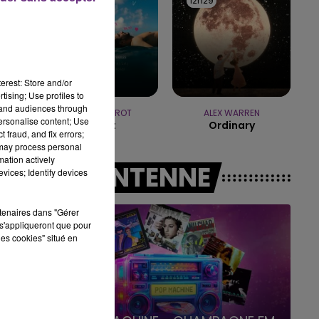
12h35
12h35
12h29
12h29
15h00 - 19h00
LE CLUB CHAMPAGNE FM
erest: Store and/or
tising; Use profiles to
tand audiences through
JEREMY FREROT
ALEX WARREN
personalise content; Use
Frerot
Ordinary
 fraud, and fix errors;
 may process personal
mation actively
A L'ANTENNE
vices; Identify devices
rtenaires dans "Gérer
s'appliqueront que pour
les cookies" situé en
19h00 - 19h15