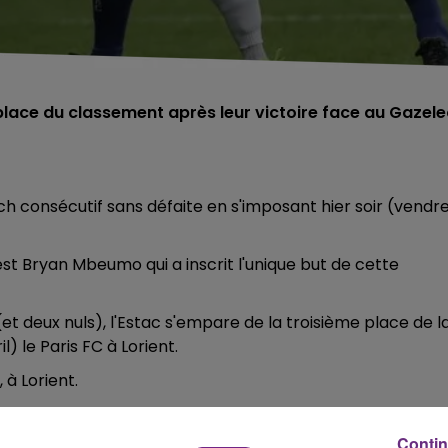
lace du classement après leur victoire face au Gazele
ch consécutif sans défaite en s'imposant hier soir (vendre
t Bryan Mbeumo qui a inscrit l'unique but de cette
t deux nuls), l'Estac s'empare de la troisième place de l
l) le Paris FC à Lorient.
 à Lorient.
Contin