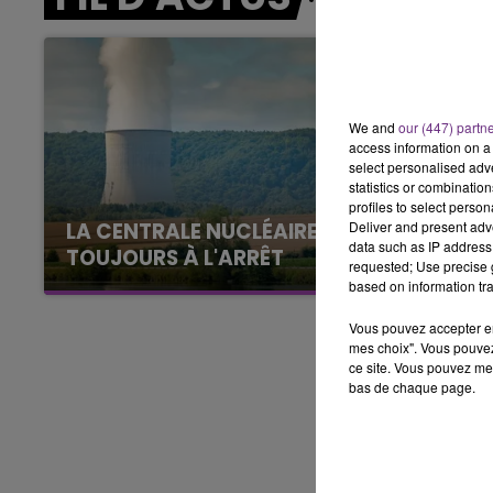
10h00 - 14h00
LE TICKET DE CAISSE
We and
our (447) partn
access information on a 
select personalised ad
statistics or combinatio
profiles to select person
Deliver and present adv
LA CENTRALE NUCLÉAIRE DE CHOOZ
data such as IP address 
TOUJOURS À L'ARRÊT
requested; Use precise g
Cela fait déjà une semaine que la centrale
based on information tra
nucléaire ardennaise est à l'arrêt. Une situation
Vous pouvez accepter en 
justifiée par la sécheresse intense qui est
mes choix". Vous pouvez
toujours présente.
ce site. Vous pouvez met
bas de chaque page.
14h00 - 15h00