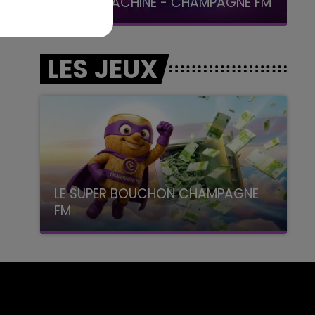
LA POP MACHINE - CHAMPAGNE FM
LES JEUX
LE SUPER BOUCHON CHAMPAGNE
FM
avec La Famille Champagne FM, à 8H10