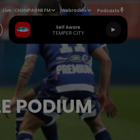
Live :
CHAMPAGNE FM
Webradios
Podcasts
Self Aware
TEMPER CITY
 LE PODIUM