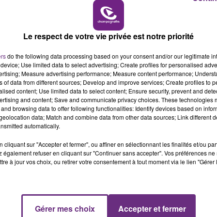
14h00 - 15h00
LA RADIO POP
Le respect de votre vie privée est notre priorité
ers
do the following data processing based on your consent and/or our legitimate int
device; Use limited data to select advertising; Create profiles for personalised adver
vertising; Measure advertising performance; Measure content performance; Unders
ns of data from different sources; Develop and improve services; Create profiles to 
alised content; Use limited data to select content; Ensure security, prevent and detect
ertising and content; Save and communicate privacy choices. These technologies
LE MAGASIN JOUÉCLUB DE REIMS FERME
and browsing data to offer following functionalities: Identify devices based on infor
SES PORTES
eolocation data; Match and combine data from other data sources; Link different de
C'était l'une des institutions du centre-ville
nsmitted automatically.
rémois. Le magasin JouéClub est contraint de
cliquant sur "Accepter et fermer", ou affiner en sélectionnant les finalités et/ou pa
fermer ses portes.
 également refuser en cliquant sur "Continuer sans accepter". Vos préférences ne 
tre à jour vos choix, ou retirer votre consentement à tout moment via le lien "Gérer 
Gérer mes choix
Accepter et fermer
15h00 - 19h00