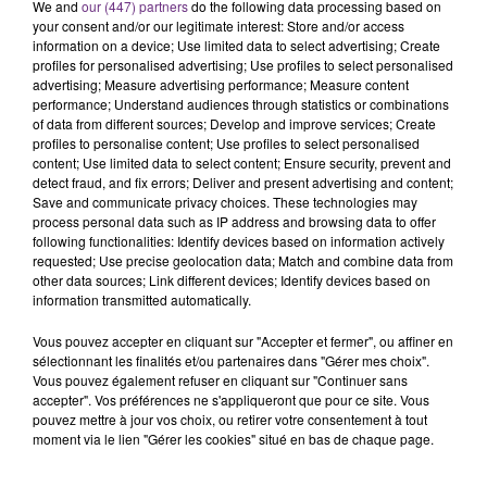
We and
our (447) partners
do the following data processing based on
your consent and/or our legitimate interest: Store and/or access
information on a device; Use limited data to select advertising; Create
profiles for personalised advertising; Use profiles to select personalised
advertising; Measure advertising performance; Measure content
performance; Understand audiences through statistics or combinations
of data from different sources; Develop and improve services; Create
profiles to personalise content; Use profiles to select personalised
LA CENTRALE NUCLÉAIRE DE CHOOZ
content; Use limited data to select content; Ensure security, prevent and
detect fraud, and fix errors; Deliver and present advertising and content;
TOUJOURS À L'ARRÊT
Save and communicate privacy choices. These technologies may
Cela fait déjà une semaine que la centrale
process personal data such as IP address and browsing data to offer
following functionalities: Identify devices based on information actively
nucléaire ardennaise est à l'arrêt. Une situation
requested; Use precise geolocation data; Match and combine data from
justifiée par la sécheresse intense qui est toujours
other data sources; Link different devices; Identify devices based on
présente.
information transmitted automatically.
Vous pouvez accepter en cliquant sur "Accepter et fermer", ou affiner en
sélectionnant les finalités et/ou partenaires dans "Gérer mes choix".
Vous pouvez également refuser en cliquant sur "Continuer sans
accepter". Vos préférences ne s'appliqueront que pour ce site. Vous
pouvez mettre à jour vos choix, ou retirer votre consentement à tout
LE MAGASIN JOUÉCLUB DE REIMS FERME
moment via le lien "Gérer les cookies" situé en bas de chaque page.
SES PORTES