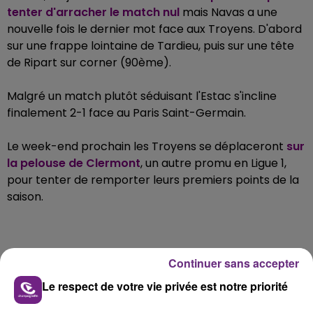
tenter d'arracher le match nul
mais Navas a une
nouvelle fois le dernier mot face aux Troyens. D'abord
sur une frappe lointaine de Tardieu, puis sur une tête
de Ripart sur corner (90ème).
Malgré un match plutôt séduisant l'Estac s'incline
finalement 2-1 face au Paris Saint-Germain.
Le week-end prochain les Troyens se déplaceront
sur
la pelouse de Clermont
, un autre promu en Ligue 1,
pour tenter de remporter leurs premiers points de la
saison.
Continuer sans accepter
FIL D'ACTUS
Le respect de votre vie privée est notre priorité