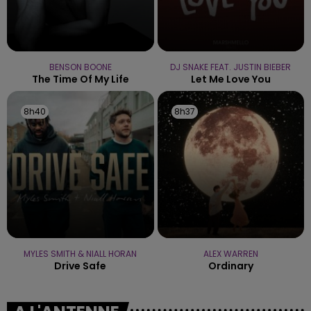
BENSON BOONE
DJ SNAKE FEAT. JUSTIN BIEBER
The Time Of My Life
Let Me Love You
8h40
8h40
8h37
8h37
MYLES SMITH & NIALL HORAN
ALEX WARREN
Drive Safe
Ordinary