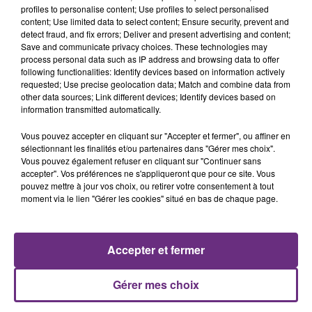
profiles to personalise content; Use profiles to select personalised
content; Use limited data to select content; Ensure security, prevent and
detect fraud, and fix errors; Deliver and present advertising and content;
Save and communicate privacy choices. These technologies may
process personal data such as IP address and browsing data to offer
following functionalities: Identify devices based on information actively
requested; Use precise geolocation data; Match and combine data from
other data sources; Link different devices; Identify devices based on
FIL D'ACTUS
information transmitted automatically.
Vous pouvez accepter en cliquant sur "Accepter et fermer", ou affiner en
sélectionnant les finalités et/ou partenaires dans "Gérer mes choix".
Vous pouvez également refuser en cliquant sur "Continuer sans
accepter". Vos préférences ne s'appliqueront que pour ce site. Vous
pouvez mettre à jour vos choix, ou retirer votre consentement à tout
moment via le lien "Gérer les cookies" situé en bas de chaque page.
Accepter et fermer
LA CENTRALE NUCLÉAIRE DE CHOOZ
TOUJOURS À L'ARRÊT
Gérer mes choix
Cela fait déjà une semaine que la centrale
nucléaire ardennaise est à l'arrêt. Une situation