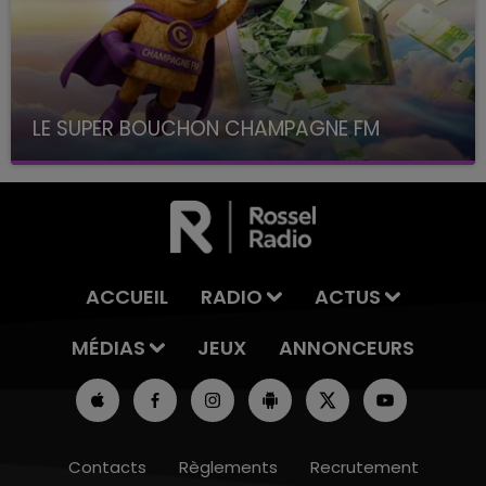
LE SUPER BOUCHON CHAMPAGNE FM
avec La Famille Champagne FM, à 8H10
ACCUEIL
RADIO
ACTUS
MÉDIAS
JEUX
ANNONCEURS
Contacts
Règlements
Recrutement