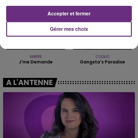
Accepter et fermer
Gérer mes choix
AMBRE
COOLIO
J'me Demande
Gangsta's Paradise
A L'ANTENNE