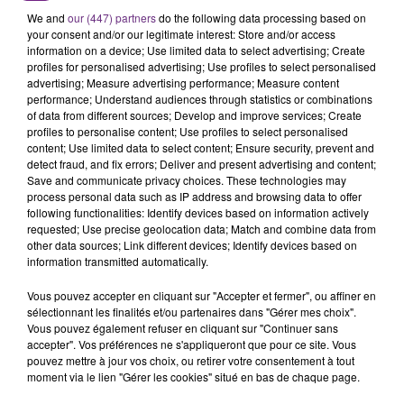
SES PORTES
We and
our (447) partners
do the following data processing based on
C'était l'une des institutions du centre-ville
your consent and/or our legitimate interest: Store and/or access
rémois. Le magasin JouéClub est contraint de
information on a device; Use limited data to select advertising; Create
profiles for personalised advertising; Use profiles to select personalised
fermer ses portes.
TITRES DIFFUSÉS
advertising; Measure advertising performance; Measure content
performance; Understand audiences through statistics or combinations
of data from different sources; Develop and improve services; Create
profiles to personalise content; Use profiles to select personalised
20h35
20h35
20h31
20h31
content; Use limited data to select content; Ensure security, prevent and
detect fraud, and fix errors; Deliver and present advertising and content;
Save and communicate privacy choices. These technologies may
process personal data such as IP address and browsing data to offer
following functionalities: Identify devices based on information actively
requested; Use precise geolocation data; Match and combine data from
other data sources; Link different devices; Identify devices based on
information transmitted automatically.
Vous pouvez accepter en cliquant sur "Accepter et fermer", ou affiner en
sélectionnant les finalités et/ou partenaires dans "Gérer mes choix".
JENNIFER LOPEZ & DAVID GUETTA
SIA
Vous pouvez également refuser en cliquant sur "Continuer sans
Save Me Tonight
Big Girls Cry
accepter". Vos préférences ne s'appliqueront que pour ce site. Vous
pouvez mettre à jour vos choix, ou retirer votre consentement à tout
moment via le lien "Gérer les cookies" situé en bas de chaque page.
20h27
20h27
20h23
20h23