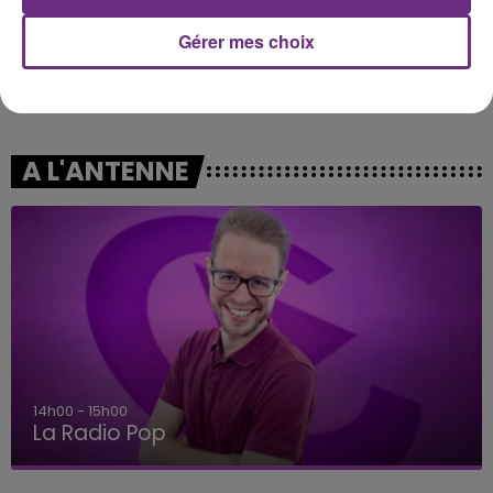
Gérer mes choix
HARRY STYLES
TAME IMPALA & JENNIE
Sign Of The Times
Dracula
A L'ANTENNE
14h00 - 15h00
La Radio Pop