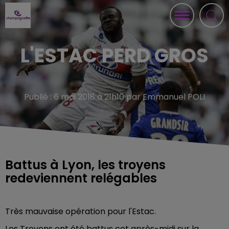
L'ESTAC PERD GROS
Publié : 6 mai 2018 à 21h10 par Emmanuel POLI
Battus à Lyon, les troyens
redeviennent relégables
Très mauvaise opération pour l'Estac.
Les Troyens ont été battus cet après-midi sur la