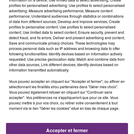
profiles for personalised advertising; Use profiles to select personalised
advertising; Measure advertising performance; Measure content
5h28
5h28
5h24
5h24
performance; Understand audiences through statistics or combinations
of data from different sources; Develop and improve services; Create
profiles to personalise content; Use profiles to select personalised
content; Use limited data to select content; Ensure security, prevent and
detect fraud, and fix errors; Deliver and present advertising and content;
Save and communicate privacy choices. These technologies may
process personal data such as IP address and browsing data to offer
following functionalities: Identify devices based on information actively
requested; Use precise geolocation data; Match and combine data from
other data sources; Link different devices; Identify devices based on
information transmitted automatically.
JAY Z & ALICIA KEYS
MUSE
Empire State Of Mind
Nightshift Superstar
Vous pouvez accepter en cliquant sur "Accepter et fermer", ou affiner en
sélectionnant les finalités et/ou partenaires dans "Gérer mes choix".
Vous pouvez également refuser en cliquant sur "Continuer sans
5h21
5h21
5h18
5h18
accepter". Vos préférences ne s'appliqueront que pour ce site. Vous
pouvez mettre à jour vos choix, ou retirer votre consentement à tout
moment via le lien "Gérer les cookies" situé en bas de chaque page.
Accepter et fermer