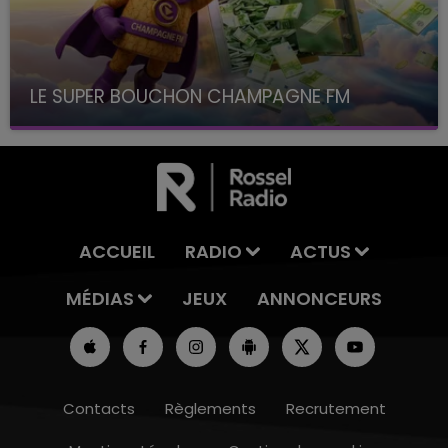
LE SUPER BOUCHON CHAMPAGNE FM
avec La Famille Champagne FM, à 8H10
ACCUEIL
RADIO
ACTUS
MÉDIAS
JEUX
ANNONCEURS
Contacts
Règlements
Recrutement