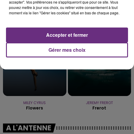
accepter". Vos préférences ne s'appliqueront que pour ce site. Vous
pouvez mettre à jour vos choix, ou retirer votre consentement à tout
moment via le lien "Gérer les cookies" situé en bas de chaque page.
ELLIE GOULDING
TAME IMPALA & JENNIE
Love Me Like You Do
Dracula
Accepter et fermer
18h21
18h21
18h18
18h18
Gérer mes choix
MILEY CYRUS
JEREMY FREROT
Flowers
Frerot
A L'ANTENNE