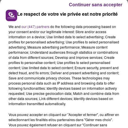
présente.
Continuer sans accepter
Le respect de votre vie privée est notre priorité
We and
our (447) partners
do the following data processing based on
your consent and/or our legitimate interest: Store and/or access
information on a device; Use limited data to select advertising; Create
LE MAGASIN JOUÉCLUB DE REIMS FERME
profiles for personalised advertising; Use profiles to select personalised
SES PORTES
advertising; Measure advertising performance; Measure content
performance; Understand audiences through statistics or combinations
C'était l'une des institutions du centre-ville
of data from different sources; Develop and improve services; Create
rémois. Le magasin JouéClub est contraint de
profiles to personalise content; Use profiles to select personalised
content; Use limited data to select content; Ensure security, prevent and
fermer ses portes.
TITRES DIFFUSÉS
detect fraud, and fix errors; Deliver and present advertising and content;
Save and communicate privacy choices. These technologies may
process personal data such as IP address and browsing data to offer
following functionalities: Identify devices based on information actively
18h27
18h27
18h24
18h24
requested; Use precise geolocation data; Match and combine data from
other data sources; Link different devices; Identify devices based on
information transmitted automatically.
Vous pouvez accepter en cliquant sur "Accepter et fermer", ou affiner en
sélectionnant les finalités et/ou partenaires dans "Gérer mes choix".
Vous pouvez également refuser en cliquant sur "Continuer sans