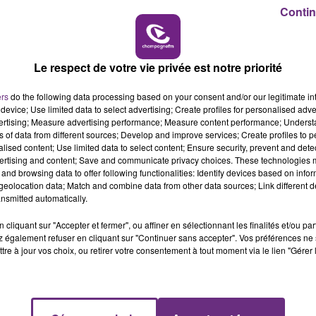
11h00 - 16h00
Contin
LE WEEK-END CHAMPAGNE FM
Le respect de votre vie privée est notre priorité
ers
do the following data processing based on your consent and/or our legitimate int
device; Use limited data to select advertising; Create profiles for personalised adver
vertising; Measure advertising performance; Measure content performance; Unders
LE MAGASIN JOUÉCLUB DE REIMS FERME
ns of data from different sources; Develop and improve services; Create profiles to 
SES PORTES
alised content; Use limited data to select content; Ensure security, prevent and detect
ertising and content; Save and communicate privacy choices. These technologies
C'était l'une des institutions du centre-ville
and browsing data to offer following functionalities: Identify devices based on infor
rémois. Le magasin JouéClub est contraint de
eolocation data; Match and combine data from other data sources; Link different de
nsmitted automatically.
fermer ses portes.
cliquant sur "Accepter et fermer", ou affiner en sélectionnant les finalités et/ou pa
 également refuser en cliquant sur "Continuer sans accepter". Vos préférences ne 
tre à jour vos choix, ou retirer votre consentement à tout moment via le lien "Gérer 