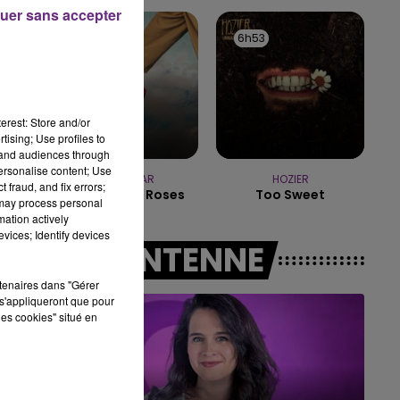
16h00 - 20h00
uer sans accepter
LE WEEK-END CHAMPAGNE FM
6h56
6h56
6h53
6h53
erest: Store and/or
tising; Use profiles to
tand audiences through
personalise content; Use
TEDDYBEAR
HOZIER
 fraud, and fix errors;
Chaussures Roses
Too Sweet
 may process personal
mation actively
vices; Identify devices
A L'ANTENNE
rtenaires dans "Gérer
s'appliqueront que pour
les cookies" situé en