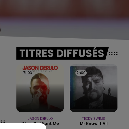
TITRES DIFFUSÉS
7h03
7h03
7h00
7h00
JASON DERULO
TEDDY SWIMS
Want To Want Me
Mr Know It All