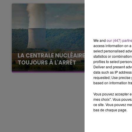
7h00 - 11h00
BEST OF
We and
our (447) partn
access information on a 
select personalised ad
LA CENTRALE NUCLÉAIRE DE CHOOZ
statistics or combinatio
TOUJOURS À L'ARRÊT
profiles to select person
Deliver and present adv
Cela fait déjà une semaine que la centrale
data such as IP address 
nucléaire ardennaise est à l'arrêt. Une situation
requested; Use precise g
based on information tra
justifiée par la sécheresse intense qui est
toujours présente.
Vous pouvez accepter en 
mes choix". Vous pouvez
ce site. Vous pouvez met
bas de chaque page.