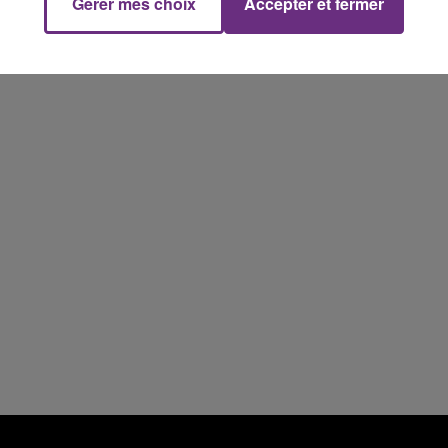
Gérer mes choix
Accepter et fermer
16h00 - 20h00
FM
Le Week-end Champagne FM