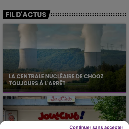
FIL D'ACTUS
LA CENTRALE NUCLÉAIRE DE CHOOZ
TOUJOURS À L'ARRÊT
Cela fait déjà une semaine que la centrale
nucléaire ardennaise est à l'arrêt. Une situation
justifiée par la sécheresse intense qui est toujours
présente.
Continuer sans accepter