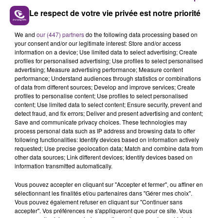
Le respect de votre vie privée est notre priorité
LE MAGASIN JOUÉCLUB DE REIMS FERME
We and
our (447) partners
do the following data processing based on
SES PORTES
your consent and/or our legitimate interest: Store and/or access
information on a device; Use limited data to select advertising; Create
C'était l'une des institutions du centre-ville
profiles for personalised advertising; Use profiles to select personalised
rémois. Le magasin JouéClub est contraint de
advertising; Measure advertising performance; Measure content
performance; Understand audiences through statistics or combinations
fermer ses portes.
TITRES DIFFUSÉS
of data from different sources; Develop and improve services; Create
profiles to personalise content; Use profiles to select personalised
content; Use limited data to select content; Ensure security, prevent and
detect fraud, and fix errors; Deliver and present advertising and content;
10h28
10h28
10h24
10h24
Save and communicate privacy choices. These technologies may
process personal data such as IP address and browsing data to offer
following functionalities: Identify devices based on information actively
requested; Use precise geolocation data; Match and combine data from
other data sources; Link different devices; Identify devices based on
information transmitted automatically.
Vous pouvez accepter en cliquant sur "Accepter et fermer", ou affiner en
sélectionnant les finalités et/ou partenaires dans "Gérer mes choix".
Vous pouvez également refuser en cliquant sur "Continuer sans
accepter". Vos préférences ne s'appliqueront que pour ce site. Vous
DJ GOJA & JASON DERULO &
KELLY CLARKSON