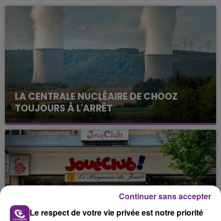
LA CENTRALE NUCLÉAIRE DE CHOOZ
TOUJOURS À L'ARRÊT
Cela fait déjà une semaine que la centrale
nucléaire ardennaise est à l'arrêt. Une situation
justifiée par la sécheresse intense qui est toujours
présente.
Continuer sans accepter
Le respect de votre vie privée est notre priorité
LE MAGASIN JOUÉCLUB DE REIMS FERME