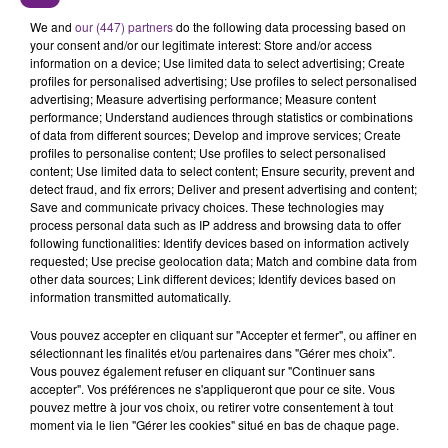
SES PORTES
We and
our (447) partners
do the following data processing based on
C'était l'une des institutions du centre-ville
your consent and/or our legitimate interest: Store and/or access
information on a device; Use limited data to select advertising; Create
rémois. Le magasin JouéClub est contraint de
profiles for personalised advertising; Use profiles to select personalised
fermer ses portes.
advertising; Measure advertising performance; Measure content
TITRES DIFFUSÉS
performance; Understand audiences through statistics or combinations
of data from different sources; Develop and improve services; Create
profiles to personalise content; Use profiles to select personalised
content; Use limited data to select content; Ensure security, prevent and
5h23
5h23
5h19
5h19
detect fraud, and fix errors; Deliver and present advertising and content;
Save and communicate privacy choices. These technologies may
process personal data such as IP address and browsing data to offer
following functionalities: Identify devices based on information actively
requested; Use precise geolocation data; Match and combine data from
other data sources; Link different devices; Identify devices based on
information transmitted automatically.
Vous pouvez accepter en cliquant sur "Accepter et fermer", ou affiner en
sélectionnant les finalités et/ou partenaires dans "Gérer mes choix".
Vous pouvez également refuser en cliquant sur "Continuer sans
LANA DEL REY
ZAHO & MC SOLAAR
accepter". Vos préférences ne s'appliqueront que pour ce site. Vous
Summertime Sadness
Comme Caroline
pouvez mettre à jour vos choix, ou retirer votre consentement à tout
moment via le lien "Gérer les cookies" situé en bas de chaque page.
5h17
5h17
5h13
5h13