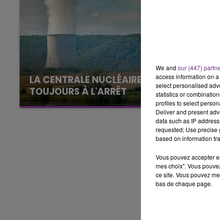
7h00 - 12h00
LE WEEK-END CHAMPAGNE FM
We and
our (447) partn
access information on a 
LA CENTRALE NUCLÉAIRE DE CHOOZ
select personalised ad
TOUJOURS À L'ARRÊT
statistics or combinatio
Cela fait déjà une semaine que la centrale
profiles to select person
Deliver and present adv
nucléaire ardennaise est à l'arrêt. Une situation
data such as IP address 
justifiée par la sécheresse intense qui est
requested; Use precise g
toujours présente.
based on information tra
Vous pouvez accepter en 
mes choix". Vous pouvez
ce site. Vous pouvez met
bas de chaque page.