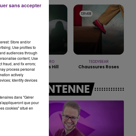
uer sans accepter
7h00 - 12h00
13h53
13h53
13h48
13h48
LE WEEK-END CHAMPAGNE FM
erest: Store and/or
tising; Use profiles to
tand audiences through
personalise content; Use
SIENNA SPIRO
TEDDYBEAR
 fraud, and fix errors;
Die On This Hill
Chaussures Roses
 may process personal
mation actively
vices; Identify devices
A L'ANTENNE
rtenaires dans "Gérer
s'appliqueront que pour
les cookies" situé en