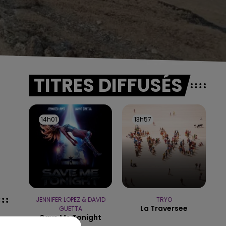
TITRES DIFFUSÉS
14h01
14h01
13h57
13h57
JENNIFER LOPEZ & DAVID
TRYO
La Traversee
GUETTA
Save Me Tonight