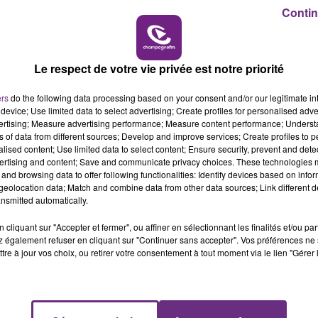
Contin
16h00 - 20h00
LE WEEK-END CHAMPAGNE FM
Le respect de votre vie privée est notre priorité
ers
do the following data processing based on your consent and/or our legitimate int
device; Use limited data to select advertising; Create profiles for personalised adver
LE MAGASIN JOUÉCLUB DE REIMS FERME
vertising; Measure advertising performance; Measure content performance; Unders
SES PORTES
ns of data from different sources; Develop and improve services; Create profiles to 
C'était l'une des institutions du centre-ville
alised content; Use limited data to select content; Ensure security, prevent and detect
ertising and content; Save and communicate privacy choices. These technologies
rémois. Le magasin JouéClub est contraint de
and browsing data to offer following functionalities: Identify devices based on infor
fermer ses portes.
eolocation data; Match and combine data from other data sources; Link different de
nsmitted automatically.
cliquant sur "Accepter et fermer", ou affiner en sélectionnant les finalités et/ou pa
 également refuser en cliquant sur "Continuer sans accepter". Vos préférences ne 
tre à jour vos choix, ou retirer votre consentement à tout moment via le lien "Gérer 