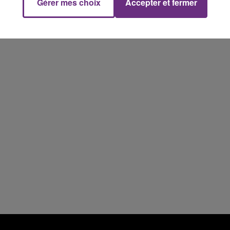
Gérer mes choix
Accepter et fermer
7h00 - 12h00
M
LE WEEK-END CHAMPAGNE FM