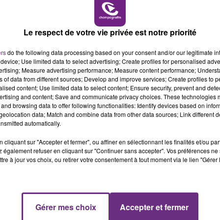
11h00 - 16h00
LE WEEK-END CHAMPAGNE FM
Le respect de votre vie privée est notre priorité
ers
do the following data processing based on your consent and/or our legitimate int
LE MAGASIN JOUÉCLUB DE REIMS FERME
device; Use limited data to select advertising; Create profiles for personalised adver
vertising; Measure advertising performance; Measure content performance; Unders
SES PORTES
ns of data from different sources; Develop and improve services; Create profiles to 
C'était l'une des institutions du centre-ville
alised content; Use limited data to select content; Ensure security, prevent and detect
ertising and content; Save and communicate privacy choices. These technologies
rémois. Le magasin JouéClub est contraint de
and browsing data to offer following functionalities: Identify devices based on infor
fermer ses portes.
eolocation data; Match and combine data from other data sources; Link different de
nsmitted automatically.
cliquant sur "Accepter et fermer", ou affiner en sélectionnant les finalités et/ou pa
 également refuser en cliquant sur "Continuer sans accepter". Vos préférences ne 
tre à jour vos choix, ou retirer votre consentement à tout moment via le lien "Gérer 
16h00 - 20h00
Gérer mes choix
Accepter et fermer
FM
Le Week-end Champagne FM