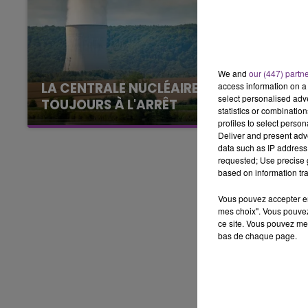
7h00 - 11h00
BEST OF
We and
our (447) partn
LA CENTRALE NUCLÉAIRE DE CHOOZ
access information on a 
select personalised ad
TOUJOURS À L'ARRÊT
statistics or combinatio
Cela fait déjà une semaine que la centrale
profiles to select person
Deliver and present adv
nucléaire ardennaise est à l'arrêt. Une situation
data such as IP address 
justifiée par la sécheresse intense qui est
requested; Use precise g
toujours présente.
based on information tra
Vous pouvez accepter en 
mes choix". Vous pouvez
ce site. Vous pouvez met
bas de chaque page.
11h00 - 16h00
Le week-end Champagne 