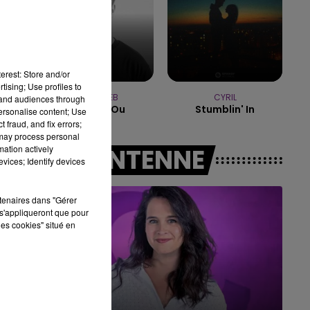
16h00 - 20h00
LE WEEK-END CHAMPAGNE FM
erest: Store and/or
tising; Use profiles to
JULIEN LIEB
CYRIL
tand audiences through
Dis-Moi Ou
Stumblin' In
personalise content; Use
 fraud, and fix errors;
 may process personal
mation actively
A L'ANTENNE
vices; Identify devices
rtenaires dans "Gérer
s'appliqueront que pour
les cookies" situé en
7h00 - 11h00
BEST OF