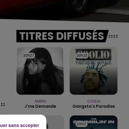
TITRES DIFFUSÉS
20h27
20h27
20h23
20h23
AMBRE
COOLIO
J'me Demande
Gangsta's Paradise
20h21
20h21
20h17
20h17
uer sans accepter