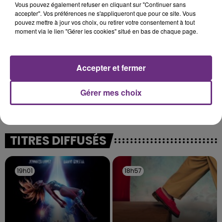
Vous pouvez également refuser en cliquant sur "Continuer sans
justifiée par la sécheresse intense qui est toujours
accepter". Vos préférences ne s'appliqueront que pour ce site. Vous
présente.
pouvez mettre à jour vos choix, ou retirer votre consentement à tout
moment via le lien "Gérer les cookies" situé en bas de chaque page.
Accepter et fermer
LE MAGASIN JOUÉCLUB DE REIMS FERME
Gérer mes choix
SES PORTES
C'était l'une des institutions du centre-ville
rémois. Le magasin JouéClub est contraint de
fermer ses portes.
TITRES DIFFUSÉS
19h01
19h01
18h57
18h57