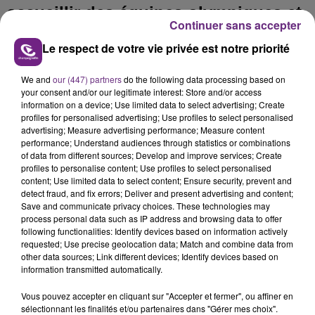
accueillir des équipes olympiques et
Continuer sans accepter
paralympiques sera remis durant
Le respect de votre vie privée est notre priorité
l’année 2018.
We and
our (447) partners
do the following data processing based on
your consent and/or our legitimate interest: Store and/or access
FIL D'ACTUS
information on a device; Use limited data to select advertising; Create
profiles for personalised advertising; Use profiles to select personalised
advertising; Measure advertising performance; Measure content
performance; Understand audiences through statistics or combinations
of data from different sources; Develop and improve services; Create
profiles to personalise content; Use profiles to select personalised
content; Use limited data to select content; Ensure security, prevent and
detect fraud, and fix errors; Deliver and present advertising and content;
Save and communicate privacy choices. These technologies may
process personal data such as IP address and browsing data to offer
following functionalities: Identify devices based on information actively
requested; Use precise geolocation data; Match and combine data from
LA CENTRALE NUCLÉAIRE DE CHOOZ
other data sources; Link different devices; Identify devices based on
information transmitted automatically.
TOUJOURS À L'ARRÊT
Cela fait déjà une semaine que la centrale
Vous pouvez accepter en cliquant sur "Accepter et fermer", ou affiner en
nucléaire ardennaise est à l'arrêt. Une situation
sélectionnant les finalités et/ou partenaires dans "Gérer mes choix".