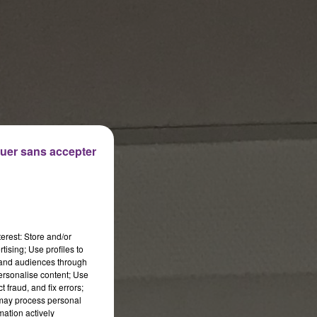
uer sans accepter
erest: Store and/or
tising; Use profiles to
tand audiences through
personalise content; Use
 fraud, and fix errors;
 may process personal
mation actively