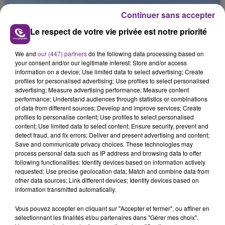
jamais vu !
Continuer sans accepter
Le respect de votre vie privée est notre priorité
We and
our (447) partners
do the following data processing based on
your consent and/or our legitimate interest: Store and/or access
information on a device; Use limited data to select advertising; Create
L'INSPECTION DU TRAVAIL RAPPELLE À
profiles for personalised advertising; Use profiles to select personalised
L'ORDRE SUR LES CONDITIONS DE...
advertising; Measure advertising performance; Measure content
performance; Understand audiences through statistics or combinations
Alors que les dates de début des vendange 2026
of data from different sources; Develop and improve services; Create
s'est avéré être plus précoce que prévu,
profiles to personalise content; Use profiles to select personalised
content; Use limited data to select content; Ensure security, prevent and
l'inspection du Travail en profite pour rappeler
TITRES DIFFUSÉS
detect fraud, and fix errors; Deliver and present advertising and content;
les conditions de...
Save and communicate privacy choices. These technologies may
process personal data such as IP address and browsing data to offer
following functionalities: Identify devices based on information actively
1h29
1h29
1h26
1h26
requested; Use precise geolocation data; Match and combine data from
other data sources; Link different devices; Identify devices based on
information transmitted automatically.
Vous pouvez accepter en cliquant sur "Accepter et fermer", ou affiner en
sélectionnant les finalités et/ou partenaires dans "Gérer mes choix".