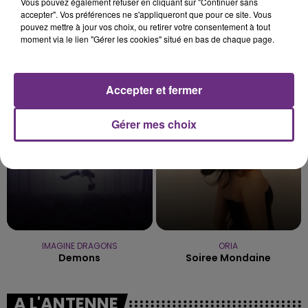
Vous pouvez également refuser en cliquant sur "Continuer sans
accepter". Vos préférences ne s'appliqueront que pour ce site. Vous
pouvez mettre à jour vos choix, ou retirer votre consentement à tout
moment via le lien "Gérer les cookies" situé en bas de chaque page.
LADY GAGA
VITAA
Bad Romance
Ca Fait Mal
Accepter et fermer
1h23
1h23
1h20
1h20
Gérer mes choix
IMAGINE DRAGONS
ORIA
Demons
Soiree Mondaine
A L'ANTENNE