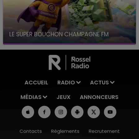
LE SUPER BOUCHON CHAMPAGNE FM
avec La Famille Champagne FM, à 8H10
ACCUEIL
RADIO
ACTUS
MÉDIAS
JEUX
ANNONCEURS
Contacts
Règlements
Recrutement