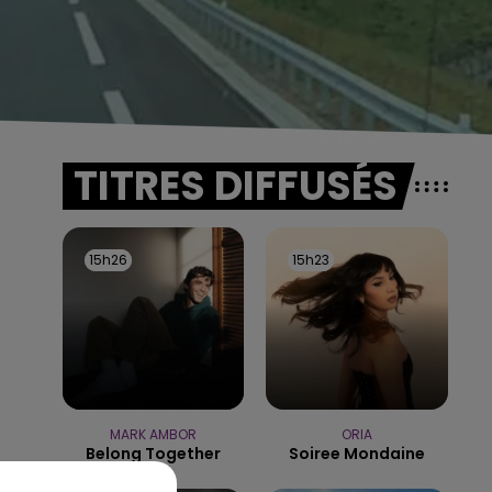
TITRES DIFFUSÉS
15h26
15h26
15h23
15h23
MARK AMBOR
ORIA
Belong Together
Soiree Mondaine