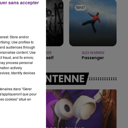
uer sans accepter
19h15 - 20h00
15h19
15h19
15h17
15h17
LA RADIO POP
nt
erest: Store and/or
tising; Use profiles to
tand audiences through
personalise content; Use
JUSTIN BIEBER
ALEX WARREN
 fraud, and fix errors;
Love Yourself
Passenger
 may process personal
mation actively
vices; Identify devices
A L'ANTENNE
rtenaires dans "Gérer
s'appliqueront que pour
les cookies" situé en
5h00 - 6h00