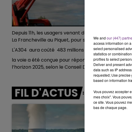
15h00 - 19h00
LE CLUB CHAMPAGNE FM
Depuis 11h, les usagers venant de Reims ou de Seda
We and
our (447) partn
La Francheville au Piquet, pour se rendre directeme
access information on a 
select personalised ad
L'A304 aura coûté 483 millions €, financés par l’Eta
statistics or combinatio
la voie a été conçue pour répondre à un trafic de 16.
profiles to select person
Deliver and present adv
l’horizon 2025, selon le Conseil Départemental des 
data such as IP address 
requested; Use precise g
based on information tra
FIL D'ACTUS
Vous pouvez accepter en 
mes choix". Vous pouvez
ce site. Vous pouvez met
bas de chaque page.