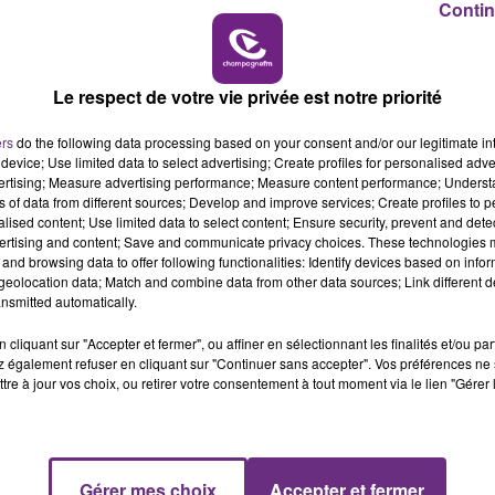
Contin
19h00 - 19h15
LA POP MACHINE - CHAMPAGNE FM
Le respect de votre vie privée est notre priorité
n peuvent désormais emprunter le tronçon de 23 km relia
ers
do the following data processing based on your consent and/or our legitimate int
nt en Belgique, sans passer par Charleville-Mézières.
device; Use limited data to select advertising; Create profiles for personalised adver
vertising; Measure advertising performance; Measure content performance; Unders
t, la Région et le Département.
ns of data from different sources; Develop and improve services; Create profiles to 
000 à 20.000 véhicules par jour, dont ¼ de poids lourds, à
alised content; Use limited data to select content; Ensure security, prevent and detect
ertising and content; Save and communicate privacy choices. These technologies
Ardennes.
and browsing data to offer following functionalities: Identify devices based on infor
eolocation data; Match and combine data from other data sources; Link different de
nsmitted automatically.
cliquant sur "Accepter et fermer", ou affiner en sélectionnant les finalités et/ou pa
 également refuser en cliquant sur "Continuer sans accepter". Vos préférences ne 
tre à jour vos choix, ou retirer votre consentement à tout moment via le lien "Gérer 
Gérer mes choix
Accepter et fermer