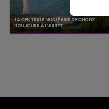
19h00 - 19h15
FM
LA POP MACHINE - CHAMPAG
LA CENTRALE NUCLÉAIRE DE CHOOZ
TOUJOURS À L'ARRÊT
Cela fait déjà une semaine que la centrale
nucléaire ardennaise est à l'arrêt. Une situation
justifiée par la sécheresse intense qui est
toujours présente.