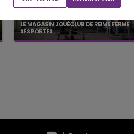
19h15 - 20h00
NE FM
LA RADIO POP
LE MAGASIN JOUÉCLUB DE REIMS FERME
SES PORTES
C'était l'une des institutions du centre-ville
rémois. Le magasin JouéClub est contraint de
fermer ses portes.