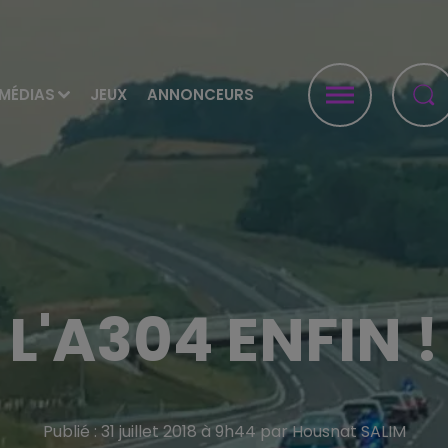
MÉDIAS
JEUX
ANNONCEURS
L'A304 ENFIN !
Publié : 31 juillet 2018 à 9h44 par Housnat SALIM