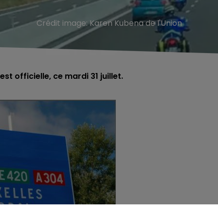
Crédit image:
Karen Kubena de l'Union
t officielle, ce mardi 31 juillet.