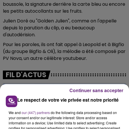
boussole, la signature derrière la carte bleu ou encore
les petits autocollants sur les fruits.
Julien Doré ou "Golden Julien", comme on l'appelle
depuis la parution du clip, a eu beaucoup
d'autodérision.
Pour les paroles, ils ont fait appel à Leopold et à Bigflo
(du groupe Bigflo & Oli), la mélodie a été composé par
PV Nova, un autre célèbre youtubeur.
FIL D'ACTUS
Continuer sans accepter
Le respect de votre vie privée est notre priorité
We and
our (447) partners
do the following data processing based on
your consent and/or our legitimate interest: Store and/or access
information on a device; Use limited data to select advertising; Create
profiles for personalised advertising; Use profiles to select personalised