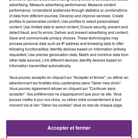
advertising; Measure advertising performance; Measure content
SI TOUT LE MONDE FAIT ÇA, MOI L'ANNÉE
performance; Understand audiences through statistics or combinations
PROCHAINE JE VENDANGE EN...
of data from different sources; Develop and improve services; Create
profiles to personalise content; Use profiles to select personalised
La vendange en Champagne a débuté ce jeudi 6
content; Use limited data to select content; Ensure security, prevent and
août dans la commune de Montgueux (Aube). Du
detect fraud, and fix errors; Deliver and present advertising and content;
jamais vu !
Save and communicate privacy choices. These technologies may
process personal data such as IP address and browsing data to offer
following functionalities: Identify devices based on information actively
requested; Use precise geolocation data; Match and combine data from
other data sources; Link different devices; Identify devices based on
information transmitted automatically.
Vous pouvez accepter en cliquant sur "Accepter et fermer", ou affiner en
sélectionnant les finalités et/ou partenaires dans "Gérer mes choix".
L'INSPECTION DU TRAVAIL RAPPELLE À
Vous pouvez également refuser en cliquant sur "Continuer sans
L'ORDRE SUR LES CONDITIONS DE...
accepter". Vos préférences ne s'appliqueront que pour ce site. Vous
pouvez mettre à jour vos choix, ou retirer votre consentement à tout
Alors que les dates de début des vendange 2026
moment via le lien "Gérer les cookies" situé en bas de chaque page.
s'est avéré être plus précoce que prévu,
l'inspection du Travail en profite pour rappeler
TITRES DIFFUSÉS
les conditions de...
Accepter et fermer