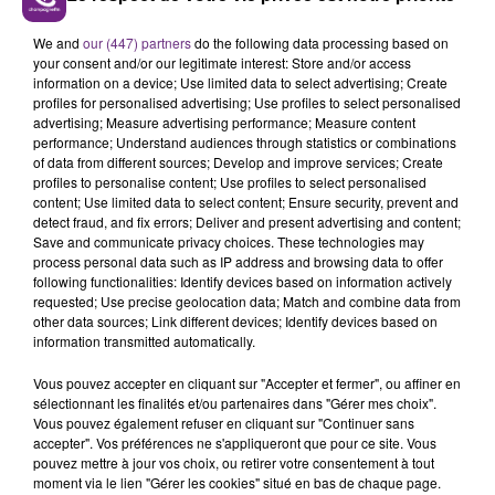
LE MAGASIN JOUÉCLUB DE REIMS FERME
We and
our (447) partners
do the following data processing based on
SES PORTES
your consent and/or our legitimate interest: Store and/or access
C'était l'une des institutions du centre-ville
information on a device; Use limited data to select advertising; Create
rémois. Le magasin JouéClub est contraint de
profiles for personalised advertising; Use profiles to select personalised
advertising; Measure advertising performance; Measure content
fermer ses portes.
TITRES DIFFUSÉS
performance; Understand audiences through statistics or combinations
of data from different sources; Develop and improve services; Create
profiles to personalise content; Use profiles to select personalised
content; Use limited data to select content; Ensure security, prevent and
9h01
9h01
8h58
8h58
detect fraud, and fix errors; Deliver and present advertising and content;
Save and communicate privacy choices. These technologies may
process personal data such as IP address and browsing data to offer
following functionalities: Identify devices based on information actively
requested; Use precise geolocation data; Match and combine data from
other data sources; Link different devices; Identify devices based on
information transmitted automatically.
Vous pouvez accepter en cliquant sur "Accepter et fermer", ou affiner en
sélectionnant les finalités et/ou partenaires dans "Gérer mes choix".
Vous pouvez également refuser en cliquant sur "Continuer sans
accepter". Vos préférences ne s'appliqueront que pour ce site. Vous
SHAKIRA FEAT. BURNA BOY
PIERRE DE MAERE
Dai Dai
Je Pense A Vous
pouvez mettre à jour vos choix, ou retirer votre consentement à tout
moment via le lien "Gérer les cookies" situé en bas de chaque page.