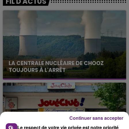
FIL D'ACTUS
LA CENTRALE NUCLÉAIRE DE CHOOZ
TOUJOURS À L'ARRÊT
Cela fait déjà une semaine que la centrale
nucléaire ardennaise est à l'arrêt. Une situation
justifiée par la sécheresse intense qui est toujours
présente.
Continuer sans accepter
Le respect de votre vie privée est notre priorité