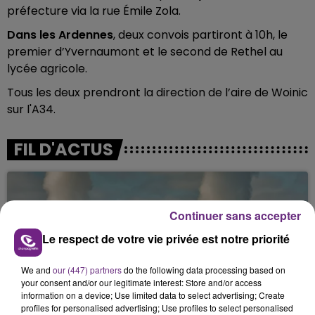
préfecture via la rue Émile Zola.
Dans les Ardennes
, deux convois partiront à 10h, le
premier d’Yvernaumont et le second de Rethel au
lycée agricole.
Tous les deux prendront la direction de l’aire de Woinic
sur l'A34.
FIL D'ACTUS
Continuer sans accepter
Le respect de votre vie privée est notre priorité
We and
our (447) partners
do the following data processing based on
your consent and/or our legitimate interest: Store and/or access
information on a device; Use limited data to select advertising; Create
LA CENTRALE NUCLÉAIRE DE CHOOZ
profiles for personalised advertising; Use profiles to select personalised