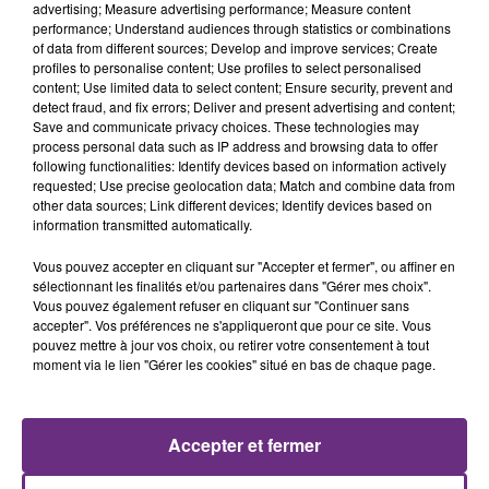
TOUJOURS À L'ARRÊT
advertising; Measure advertising performance; Measure content
Cela fait déjà une semaine que la centrale
performance; Understand audiences through statistics or combinations
of data from different sources; Develop and improve services; Create
nucléaire ardennaise est à l'arrêt. Une situation
profiles to personalise content; Use profiles to select personalised
justifiée par la sécheresse intense qui est toujours
content; Use limited data to select content; Ensure security, prevent and
présente.
detect fraud, and fix errors; Deliver and present advertising and content;
Save and communicate privacy choices. These technologies may
process personal data such as IP address and browsing data to offer
following functionalities: Identify devices based on information actively
requested; Use precise geolocation data; Match and combine data from
other data sources; Link different devices; Identify devices based on
information transmitted automatically.
LE MAGASIN JOUÉCLUB DE REIMS FERME
Vous pouvez accepter en cliquant sur "Accepter et fermer", ou affiner en
SES PORTES
sélectionnant les finalités et/ou partenaires dans "Gérer mes choix".
C'était l'une des institutions du centre-ville
Vous pouvez également refuser en cliquant sur "Continuer sans
accepter". Vos préférences ne s'appliqueront que pour ce site. Vous
rémois. Le magasin JouéClub est contraint de
pouvez mettre à jour vos choix, ou retirer votre consentement à tout
fermer ses portes.
moment via le lien "Gérer les cookies" situé en bas de chaque page.
TITRES DIFFUSÉS
16h10
16h10
16h07
16h07
Accepter et fermer