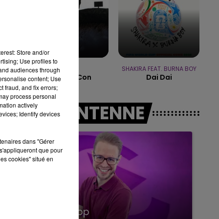
10h00 - 14h00
LE TICKET DE CAISSE
erest: Store and/or
tising; Use profiles to
SAEZ
SHAKIRA FEAT. BURNA BOY
tand audiences through
Jeune Et Con
Dai Dai
personalise content; Use
 fraud, and fix errors;
 may process personal
mation actively
A L'ANTENNE
vices; Identify devices
rtenaires dans "Gérer
s'appliqueront que pour
les cookies" situé en
15h00 - 19h00
Le Club Champagne FM