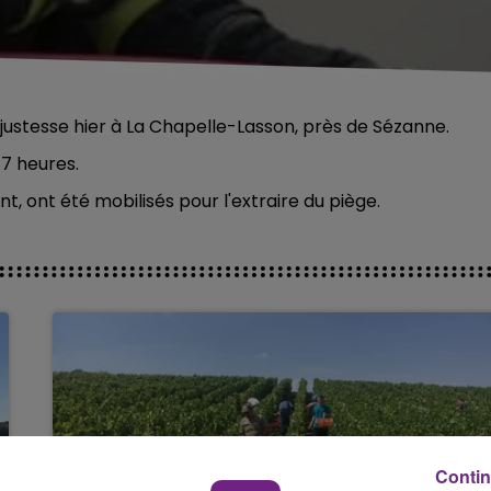
justesse hier à La Chapelle-Lasson, près de Sézanne.
 7 heures.
, ont été mobilisés pour l'extraire du piège.
Contin