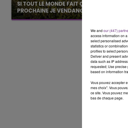
LE BEST OF DE LA FAMILLE
SI TOUT LE MONDE FAIT ÇA, MOI L'ANNÉE
CHAMPAGNE FM
PROCHAINE JE VENDANGE EN...
La vendange en Champagne a débuté ce jeudi
6 août dans la commune de Montgueux (Aube).
We and
our (447) partn
Du jamais vu !
access information on a 
select personalised ad
statistics or combinatio
profiles to select person
Deliver and present adv
data such as IP address 
requested; Use precise g
based on information tra
Vous pouvez accepter en 
mes choix". Vous pouvez
ce site. Vous pouvez met
bas de chaque page.
10h00 - 14h00
LE TICKET DE CAISSE