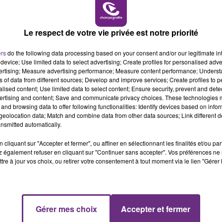
L'INSPECTION DU TRAVAIL RAPPELLE À
6h00 - 10h00
LA FAMILLE
L'ORDRE SUR LES CONDITIONS DE...
Alors que les dates de début des vendange
Le respect de votre vie privée est notre priorité
2026 s'est avéré être plus précoce que prévu,
ers
do the following data processing based on your consent and/or our legitimate int
l'inspection du Travail en profite pour rappeler
device; Use limited data to select advertising; Create profiles for personalised adver
les conditions de...
vertising; Measure advertising performance; Measure content performance; Unders
ns of data from different sources; Develop and improve services; Create profiles to 
alised content; Use limited data to select content; Ensure security, prevent and detect
ertising and content; Save and communicate privacy choices. These technologies
and browsing data to offer following functionalities: Identify devices based on infor
eolocation data; Match and combine data from other data sources; Link different de
nsmitted automatically.
cliquant sur "Accepter et fermer", ou affiner en sélectionnant les finalités et/ou pa
 également refuser en cliquant sur "Continuer sans accepter". Vos préférences ne 
tre à jour vos choix, ou retirer votre consentement à tout moment via le lien "Gérer 
14h00 - 15h00
Gérer mes choix
Accepter et fermer
La Radio Pop