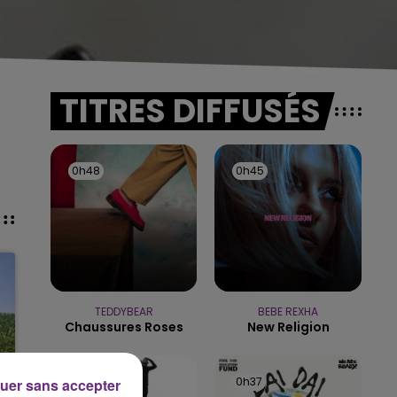
TITRES DIFFUSÉS
0h48
0h48
0h45
0h45
TEDDYBEAR
BEBE REXHA
Chaussures Roses
New Religion
0h41
0h41
0h37
0h37
uer sans accepter