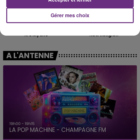
Gérer mes choix
NO DOUBT
BEBE REXHA
It's My Life
New Religion
A L'ANTENNE
19h00 - 19h15
LA POP MACHINE - CHAMPAGNE FM