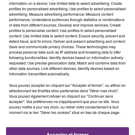
TITRES DIFFUSÉS
information on a device; Use limited data to select advertising; Create
de 20 ans a été...
profiles for personalised advertising; Use profiles to select personalised
advertising; Measure advertising performance; Measure content
performance; Understand audiences through statistics or combinations
11h36
11h36
11h30
11h30
of data from different sources; Develop and improve services; Create
profiles to personalise content; Use profiles to select personalised
content; Use limited data to select content; Ensure security, prevent and
detect fraud, and fix errors; Deliver and present advertising and content;
Save and communicate privacy choices. These technologies may
process personal data such as IP address and browsing data to offer
following functionalities: Identify devices based on information actively
requested; Use precise geolocation data; Match and combine data from
other data sources; Link different devices; Identify devices based on
information transmitted automatically.
ALEX WARREN
AMBRE
Vous pouvez accepter en cliquant sur "Accepter et fermer", ou affiner en
Fever Dream
J'me Demande
sélectionnant les finalités et/ou partenaires dans "Gérer mes choix".
Vous pouvez également refuser en cliquant sur "Continuer sans
accepter". Vos préférences ne s'appliqueront que pour ce site. Vous
11h26
11h26
11h23
11h23
pouvez mettre à jour vos choix, ou retirer votre consentement à tout
moment via le lien "Gérer les cookies" situé en bas de chaque page.
Accepter et fermer