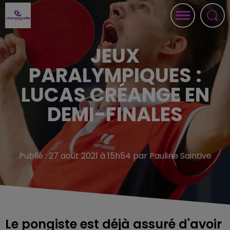
JEUX
PARALYMPIQUES :
LUCAS CRÉANGE EN
DEMI-FINALES
Publié : 27 août 2021 à 15h54 par Pauline Saintive
Le pongiste est déjà assuré d'avoir