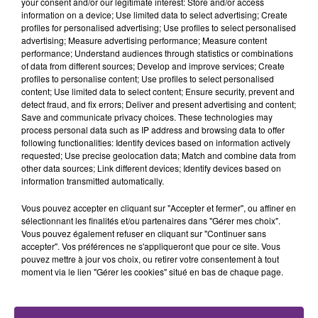
your consent and/or our legitimate interest: Store and/or access
fermer ses portes.
TITRES DIFFUSÉS
information on a device; Use limited data to select advertising; Create
profiles for personalised advertising; Use profiles to select personalised
advertising; Measure advertising performance; Measure content
performance; Understand audiences through statistics or combinations
3h40
3h40
3h37
3h37
of data from different sources; Develop and improve services; Create
profiles to personalise content; Use profiles to select personalised
content; Use limited data to select content; Ensure security, prevent and
detect fraud, and fix errors; Deliver and present advertising and content;
Save and communicate privacy choices. These technologies may
process personal data such as IP address and browsing data to offer
following functionalities: Identify devices based on information actively
requested; Use precise geolocation data; Match and combine data from
other data sources; Link different devices; Identify devices based on
information transmitted automatically.
Vous pouvez accepter en cliquant sur "Accepter et fermer", ou affiner en
ED SHEERAN
TEMPER CITY
Shape Of You
Self Aware
sélectionnant les finalités et/ou partenaires dans "Gérer mes choix".
Vous pouvez également refuser en cliquant sur "Continuer sans
accepter". Vos préférences ne s'appliqueront que pour ce site. Vous
3h34
3h34
3h30
3h30
pouvez mettre à jour vos choix, ou retirer votre consentement à tout
moment via le lien "Gérer les cookies" situé en bas de chaque page.