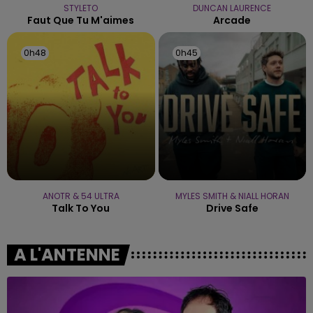
STYLETO
DUNCAN LAURENCE
Faut Que Tu M'aimes
Arcade
0h48
0h48
0h45
0h45
ANOTR & 54 ULTRA
MYLES SMITH & NIALL HORAN
Talk To You
Drive Safe
A L'ANTENNE