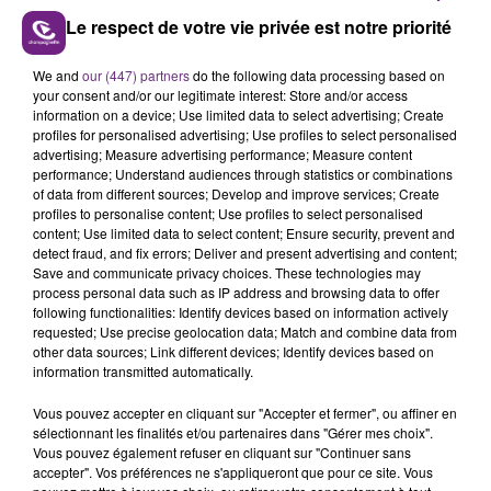
: Dancehall de The Blaze
Le respect de votre vie privée est notre priorité
Les albums Her de Her et Super 8 de Synapson étaient
nommés dans cette catégorie.
We and
our (447) partners
do the following data processing based on
your consent and/or our legitimate interest: Store and/or access
information on a device; Use limited data to select advertising; Create
- Chanson originale : Boulevard des Airs, Je me dis
profiles for personalised advertising; Use profiles to select personalised
que toi aussi
advertising; Measure advertising performance; Measure content
performance; Understand audiences through statistics or combinations
Les chansons Midi sur Novembre de Louane et Julien
of data from different sources; Develop and improve services; Create
Doré, Djadja d'Aya Nakamura et Rêves
profiles to personalise content; Use profiles to select personalised
Bizarres d'Orelsan et Damso étaient
content; Use limited data to select content; Ensure security, prevent and
detect fraud, and fix errors; Deliver and present advertising and content;
nommées dans cette catégorie.
Save and communicate privacy choices. These technologies may
process personal data such as IP address and browsing data to offer
- Concert : Orelsan
following functionalities: Identify devices based on information actively
requested; Use precise geolocation data; Match and combine data from
Les concerts d'Eddy de Pretto et de Shaka
other data sources; Link different devices; Identify devices based on
Ponk étaient nommés dans cette catégorie.
information transmitted automatically.
Vous pouvez accepter en cliquant sur "Accepter et fermer", ou affiner en
- Création Audiovisuelle : Angèle, Tout Oublier
sélectionnant les finalités et/ou partenaires dans "Gérer mes choix".
Les créations de Jain pour Alright et Orelsan et
Vous pouvez également refuser en cliquant sur "Continuer sans
Damso pour Rêves Bizarres étaient
accepter". Vos préférences ne s'appliqueront que pour ce site. Vous