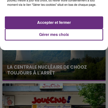
pouvez mettre à jour vos choix, ou retirer votre consentement à tout
nommées dans cette catégorie.
moment via le lien "Gérer les cookies" situé en bas de chaque page.
FIL D'ACTUS
Accepter et fermer
Gérer mes choix
LA CENTRALE NUCLÉAIRE DE CHOOZ
TOUJOURS À L'ARRÊT
Cela fait déjà une semaine que la centrale
nucléaire ardennaise est à l'arrêt. Une situation
justifiée par la sécheresse intense qui est toujours
présente.