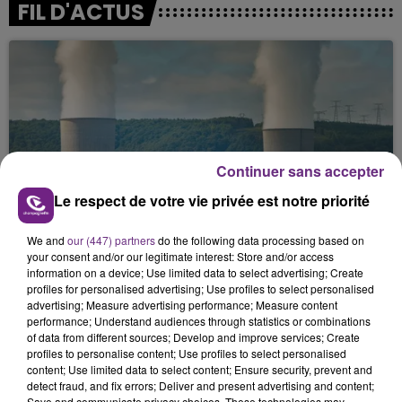
FIL D'ACTUS
Continuer sans accepter
Le respect de votre vie privée est notre priorité
LA CENTRALE NUCLÉAIRE DE CHOOZ
TOUJOURS À L'ARRÊT
We and
our (447) partners
do the following data processing based on
Cela fait déjà une semaine que la centrale
your consent and/or our legitimate interest: Store and/or access
nucléaire ardennaise est à l'arrêt. Une situation
information on a device; Use limited data to select advertising; Create
profiles for personalised advertising; Use profiles to select personalised
justifiée par la sécheresse intense qui est toujours
advertising; Measure advertising performance; Measure content
présente.
performance; Understand audiences through statistics or combinations
of data from different sources; Develop and improve services; Create
profiles to personalise content; Use profiles to select personalised
content; Use limited data to select content; Ensure security, prevent and
detect fraud, and fix errors; Deliver and present advertising and content;
Save and communicate privacy choices. These technologies may