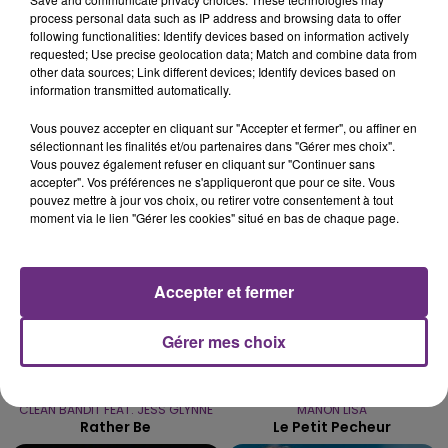
process personal data such as IP address and browsing data to offer
LE MAGASIN JOUÉCLUB DE REIMS FERME
following functionalities: Identify devices based on information actively
SES PORTES
requested; Use precise geolocation data; Match and combine data from
other data sources; Link different devices; Identify devices based on
C'était l'une des institutions du centre-ville
information transmitted automatically.
rémois. Le magasin JouéClub est contraint de
fermer ses portes.
Vous pouvez accepter en cliquant sur "Accepter et fermer", ou affiner en
TITRES DIFFUSÉS
sélectionnant les finalités et/ou partenaires dans "Gérer mes choix".
Vous pouvez également refuser en cliquant sur "Continuer sans
accepter". Vos préférences ne s'appliqueront que pour ce site. Vous
pouvez mettre à jour vos choix, ou retirer votre consentement à tout
7h46
7h46
7h43
7h43
moment via le lien "Gérer les cookies" situé en bas de chaque page.
Accepter et fermer
Gérer mes choix
CLEAN BANDIT FEAT. JESS GLYNNE
MANON LISA
Rather Be
Le Petit Pecheur