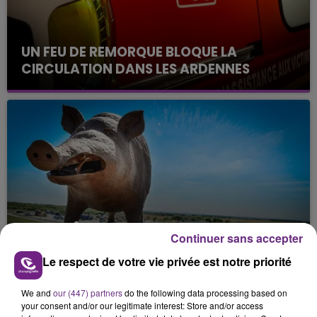
UN FEU DE REMORQUE BLOQUE LA
CIRCULATION DANS LES ARDENNES
Un feu de remorque s'est déclaré ce mercredi en
fin de matinée sur l'A34.
VENEZ FÊTER CE WEEK-END
Continuer sans accepter
L'ANNIVERSAIRE DE WOINIC
Le respect de votre vie privée est notre priorité
Ce samedi 8 août sera un grand jour :
l'anniversaire du plus gros sanglier du monde.
We and
our (447) partners
do the following data processing based on
Une fête est donc organisée et vous êtes tous
TITRES DIFFUSÉS
your consent and/or our legitimate interest: Store and/or access
conviés !