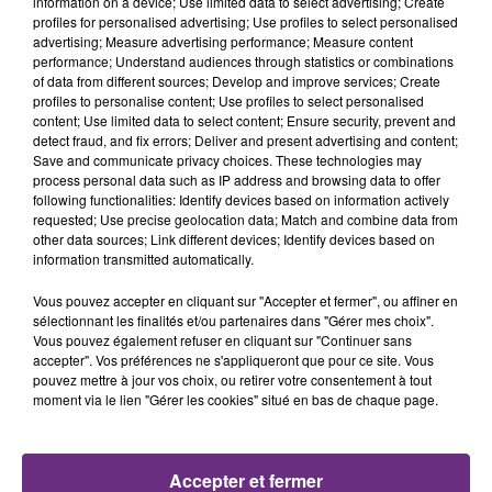
information on a device; Use limited data to select advertising; Create
profiles for personalised advertising; Use profiles to select personalised
advertising; Measure advertising performance; Measure content
6h19
6h19
6h16
6h16
performance; Understand audiences through statistics or combinations
of data from different sources; Develop and improve services; Create
profiles to personalise content; Use profiles to select personalised
content; Use limited data to select content; Ensure security, prevent and
detect fraud, and fix errors; Deliver and present advertising and content;
Save and communicate privacy choices. These technologies may
process personal data such as IP address and browsing data to offer
following functionalities: Identify devices based on information actively
requested; Use precise geolocation data; Match and combine data from
other data sources; Link different devices; Identify devices based on
information transmitted automatically.
SANTA
MYLES SMITH & NIALL HORAN
Recommence-Moi
Drive Safe
Vous pouvez accepter en cliquant sur "Accepter et fermer", ou affiner en
sélectionnant les finalités et/ou partenaires dans "Gérer mes choix".
Vous pouvez également refuser en cliquant sur "Continuer sans
6h11
6h11
6h08
6h08
accepter". Vos préférences ne s'appliqueront que pour ce site. Vous
pouvez mettre à jour vos choix, ou retirer votre consentement à tout
moment via le lien "Gérer les cookies" situé en bas de chaque page.
Accepter et fermer