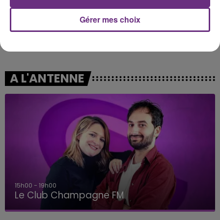
Gérer mes choix
FRERO DELAVEGA
OFENBACH & STARSAILOR
Sweet Darling
Four To The Floor
A L'ANTENNE
15h00 - 19h00
Le Club Champagne FM