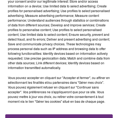
your consent and/or our legitimate interest: Store and/or access
fermer ses portes.
information on a device; Use limited data to select advertising; Create
TITRES DIFFUSÉS
profiles for personalised advertising; Use profiles to select personalised
advertising; Measure advertising performance; Measure content
performance; Understand audiences through statistics or combinations
18h53
18h53
18h48
18h48
of data from different sources; Develop and improve services; Create
profiles to personalise content; Use profiles to select personalised
content; Use limited data to select content; Ensure security, prevent and
detect fraud, and fix errors; Deliver and present advertising and content;
Save and communicate privacy choices. These technologies may
process personal data such as IP address and browsing data to offer
following functionalities: Identify devices based on information actively
requested; Use precise geolocation data; Match and combine data from
other data sources; Link different devices; Identify devices based on
information transmitted automatically.
Vous pouvez accepter en cliquant sur "Accepter et fermer", ou affiner en
LEWIS CAPALDI
OLIVIA RODRIGO
sélectionnant les finalités et/ou partenaires dans "Gérer mes choix".
Forget Me
Stupid Song
Vous pouvez également refuser en cliquant sur "Continuer sans
accepter". Vos préférences ne s'appliqueront que pour ce site. Vous
18h44
18h44
18h42
18h42
pouvez mettre à jour vos choix, ou retirer votre consentement à tout
moment via le lien "Gérer les cookies" situé en bas de chaque page.