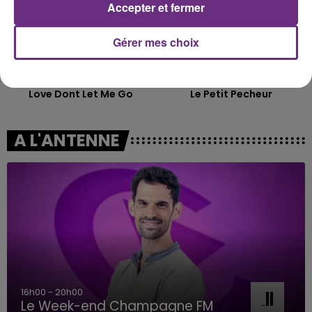
Accepter et fermer
Gérer mes choix
DAVID GUETTA
MANON LISA
Love Dont Let Me Go
Le Petit Pecheur
A L'ANTENNE
7h00 - 11h00
BEST OF