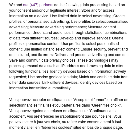
We and
our (447) partners
do the following data processing based on
your consent and/or our legitimate interest: Store and/or access
information on a device; Use limited data to select advertising; Create
profiles for personalised advertising; Use profiles to select personalised
advertising; Measure advertising performance; Measure content
performance; Understand audiences through statistics or combinations
of data from different sources; Develop and improve services; Create
profiles to personalise content; Use profiles to select personalised
content; Use limited data to select content; Ensure security, prevent and
LA CENTRALE NUCLÉAIRE DE CHOOZ
detect fraud, and fix errors; Deliver and present advertising and content;
TOUJOURS À L'ARRÊT
Save and communicate privacy choices. These technologies may
process personal data such as IP address and browsing data to offer
Cela fait déjà une semaine que la centrale
following functionalities: Identify devices based on information actively
nucléaire ardennaise est à l'arrêt. Une situation
requested; Use precise geolocation data; Match and combine data from
justifiée par la sécheresse intense qui est toujours
other data sources; Link different devices; Identify devices based on
information transmitted automatically.
présente.
Vous pouvez accepter en cliquant sur "Accepter et fermer", ou affiner en
sélectionnant les finalités et/ou partenaires dans "Gérer mes choix".
Vous pouvez également refuser en cliquant sur "Continuer sans
accepter". Vos préférences ne s'appliqueront que pour ce site. Vous
pouvez mettre à jour vos choix, ou retirer votre consentement à tout
moment via le lien "Gérer les cookies" situé en bas de chaque page.
LE MAGASIN JOUÉCLUB DE REIMS FERME
SES PORTES