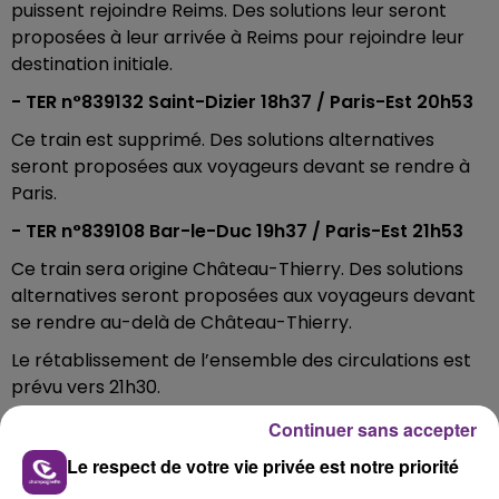
puissent rejoindre Reims. Des solutions leur seront
proposées à leur arrivée à Reims pour rejoindre leur
destination initiale.
- TER n°839132 Saint-Dizier 18h37 / Paris-Est 20h53
Ce train est supprimé. Des solutions alternatives
seront proposées aux voyageurs devant se rendre à
Paris.
- TER n°839108 Bar-le-Duc 19h37 / Paris-Est 21h53
Ce train sera origine Château-Thierry. Des solutions
alternatives seront proposées aux voyageurs devant
se rendre au-delà de Château-Thierry.
Le rétablissement de l’ensemble des circulations est
prévu vers 21h30.
Continuer sans accepter
FIL D'ACTUS
Le respect de votre vie privée est notre priorité