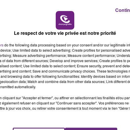
Contin
15h00 - 19h00
LE CLUB CHAMPAGNE FM
Le respect de votre vie privée est notre priorité
ers
do the following data processing based on your consent and/or our legitimate int
device; Use limited data to select advertising; Create profiles for personalised adver
ce qu’elle sera fermée ce soir pour des raisons de sécurité
vertising; Measure advertising performance; Measure content performance; Unders
ns of data from different sources; Develop and improve services; Create profiles to 
rrées est en ligne à l'adresse suivante :
www.aube.fr
.
alised content; Use limited data to select content; Ensure security, prevent and detect
ertising and content; Save and communicate privacy choices. These technologies
and browsing data to offer following functionalities: Identify devices based on infor
eolocation data; Match and combine data from other data sources; Link different de
nsmitted automatically.
cliquant sur "Accepter et fermer", ou affiner en sélectionnant les finalités et/ou pa
 également refuser en cliquant sur "Continuer sans accepter". Vos préférences ne 
tre à jour vos choix, ou retirer votre consentement à tout moment via le lien "Gérer 