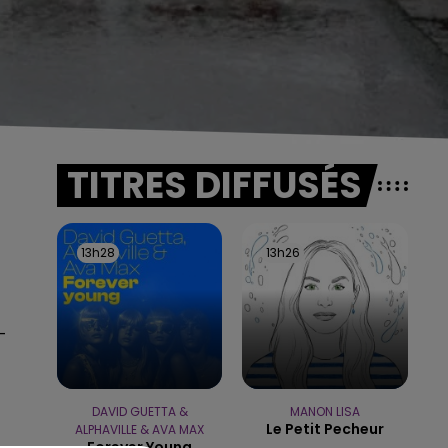
TITRES DIFFUSÉS
13h28
13h28
13h26
13h26
-
DAVID GUETTA &
MANON LISA
Le Petit Pecheur
ALPHAVILLE & AVA MAX
Forever Young