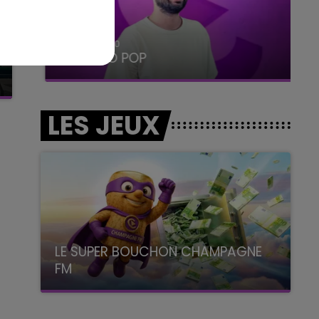
19h15 - 20h00
LA RADIO POP
LES JEUX
LE SUPER BOUCHON CHAMPAGNE
FM
avec La Famille Champagne FM, à 8H10