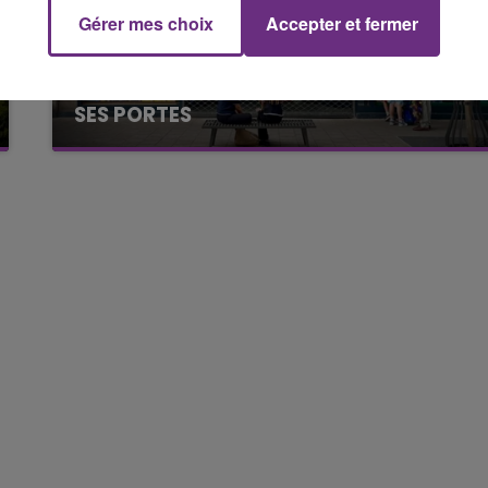
Gérer mes choix
Accepter et fermer
19h00 - 19h15
LA POP MACHINE - CHAMPAGNE FM
LE MAGASIN JOUÉCLUB DE REIMS FERME
SES PORTES
C'était l'une des institutions du centre-ville
rémois. Le magasin JouéClub est contraint de
fermer ses portes.