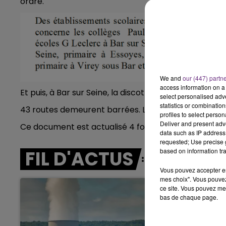
ordre.
14h00 - 15h00
LA RADIO POP
We and
our (447) partn
access information on a 
Et puis, à Bar sur Seine, la discothèque le K2A annon
select personalised ad
statistics or combinatio
43 routes demeurent barrées. La carte des routes ba
profiles to select person
Deliver and present adv
Ce document est actualisé 4 fois par jour.
data such as IP address 
requested; Use precise g
FIL D'ACTUS
based on information tra
Vous pouvez accepter en 
mes choix". Vous pouvez
ce site. Vous pouvez met
bas de chaque page.