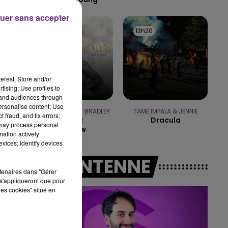
uer sans accepter
19h00 - 19h15
LA POP MACHINE - CHAMPAGNE FM
13h23
13h23
13h20
13h20
erest: Store and/or
tising; Use profiles to
.
tand audiences through
personalise content; Use
LADY GAGA FEAT. BRADLEY
TAME IMPALA & JENNIE
 fraud, and fix errors;
Dracula
COOPER
 may process personal
Shallow
mation actively
vices; Identify devices
A L'ANTENNE
rtenaires dans "Gérer
s'appliqueront que pour
les cookies" situé en