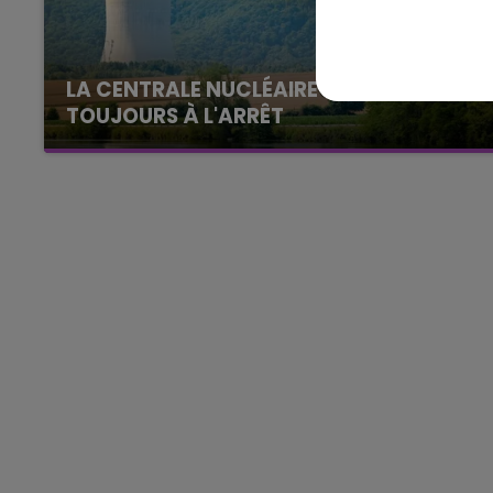
15h00 - 19h00
Le Club Champagne FM
LA CENTRALE NUCLÉAIRE DE CHOOZ
TOUJOURS À L'ARRÊT
Cela fait déjà une semaine que la centrale
nucléaire ardennaise est à l'arrêt. Une situation
justifiée par la sécheresse intense qui est
toujours présente.