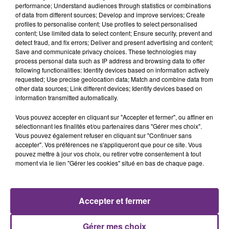
performance; Understand audiences through statistics or combinations
nucléaire ardennaise est à l'arrêt. Une situation
of data from different sources; Develop and improve services; Create
justifiée par la sécheresse intense qui est toujours
profiles to personalise content; Use profiles to select personalised
content; Use limited data to select content; Ensure security, prevent and
présente.
detect fraud, and fix errors; Deliver and present advertising and content;
Save and communicate privacy choices. These technologies may
process personal data such as IP address and browsing data to offer
following functionalities: Identify devices based on information actively
requested; Use precise geolocation data; Match and combine data from
other data sources; Link different devices; Identify devices based on
information transmitted automatically.
LE MAGASIN JOUÉCLUB DE REIMS FERME
SES PORTES
Vous pouvez accepter en cliquant sur "Accepter et fermer", ou affiner en
C'était l'une des institutions du centre-ville
sélectionnant les finalités et/ou partenaires dans "Gérer mes choix".
Vous pouvez également refuser en cliquant sur "Continuer sans
rémois. Le magasin JouéClub est contraint de
accepter". Vos préférences ne s'appliqueront que pour ce site. Vous
fermer ses portes.
pouvez mettre à jour vos choix, ou retirer votre consentement à tout
TITRES DIFFUSÉS
moment via le lien "Gérer les cookies" situé en bas de chaque page.
14h00
14h00
13h58
13h58
Accepter et fermer
Gérer mes choix