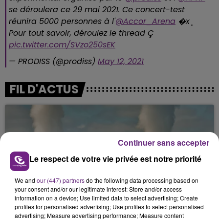
se déroulera ce 29 mai 2021. Ce concert-test
réunira 5000 personnes à l'
@Accor_Arena
�xܷ
Pour tout savoir, déroulez le thread Ç️
pic.twitter.com/SVzo250sEK
— PRODISS (@prodiss)
May 12, 2021
FIL D'ACTUS
Continuer sans accepter
Le respect de votre vie privée est notre priorité
We and
our (447) partners
do the following data processing based on
your consent and/or our legitimate interest: Store and/or access
LA CENTRALE NUCLÉAIRE DE CHOOZ
information on a device; Use limited data to select advertising; Create
TOUJOURS À L'ARRÊT
profiles for personalised advertising; Use profiles to select personalised
advertising; Measure advertising performance; Measure content
Cela fait déjà une semaine que la centrale