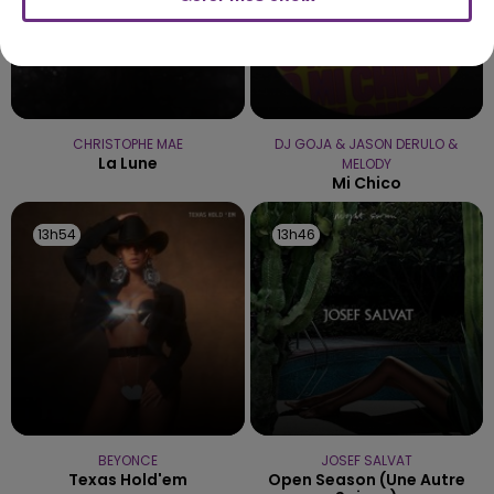
CHRISTOPHE MAE
DJ GOJA & JASON DERULO &
La Lune
MELODY
Mi Chico
13h54
13h54
13h46
13h46
BEYONCE
JOSEF SALVAT
Texas Hold'em
Open Season (une Autre