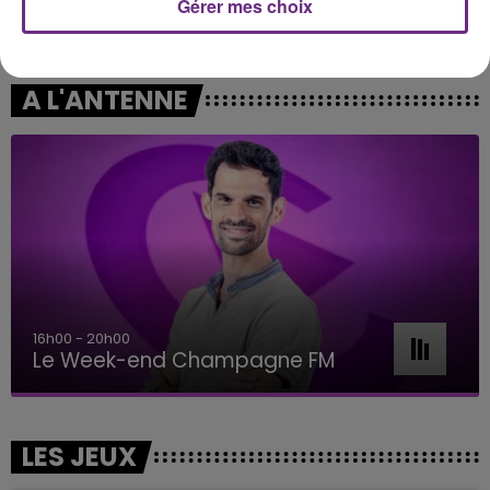
Gérer mes choix
OLIVIA RODRIGO
DAVID GUETTA
Stupid Song
Love Dont Let Me Go
A L'ANTENNE
16h00 - 20h00
Le Week-end Champagne FM
LES JEUX