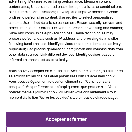
advertising; Measure advertising performance; Measure content
performance; Understand audiences through statistics or combinations
of data from different sources; Develop and improve services; Create
profiles to personalise content; Use profiles to select personalised
content; Use limited data to select content; Ensure security, prevent and
detect fraud, and fix errors; Deliver and present advertising and content;
Save and communicate privacy choices. These technologies may
process personal data such as IP address and browsing data to offer
following functionalities: Identify devices based on information actively
requested; Use precise geolocation data; Match and combine data from
other data sources; Link different devices; Identify devices based on
PIERRE DE MAERE
LEWIS CAPALDI
information transmitted automatically.
Je Pense A Vous
Forget Me
Vous pouvez accepter en cliquant sur "Accepter et fermer", ou affiner en
18h48
18h48
18h44
18h44
sélectionnant les finalités et/ou partenaires dans "Gérer mes choix".
Vous pouvez également refuser en cliquant sur "Continuer sans
accepter". Vos préférences ne s'appliqueront que pour ce site. Vous
pouvez mettre à jour vos choix, ou retirer votre consentement à tout
moment via le lien "Gérer les cookies" situé en bas de chaque page.
Accepter et fermer