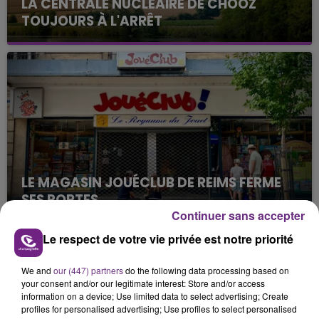
LA CENTRALE NUCLÉAIRE DE CHOOZ
TOUJOURS À L'ARRÊT
Cela fait déjà une semaine que la centrale
nucléaire ardennaise est à l'arrêt. Une situation
justifiée par la sécheresse intense qui est toujours
présente.
LE MAGASIN JOUÉCLUB DE REIMS FERME
SES PORTES
Continuer sans accepter
C'était l'une des institutions du centre-ville
rémois. Le magasin JouéClub est contraint de
Le respect de votre vie privée est notre priorité
fermer ses portes.
TITRES DIFFUSÉS
We and
our (447) partners
do the following data processing based on
your consent and/or our legitimate interest: Store and/or access
information on a device; Use limited data to select advertising; Create
18h57
18h57
18h53
18h53
profiles for personalised advertising; Use profiles to select personalised