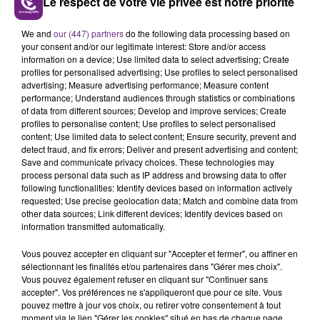
Le respect de votre vie privée est notre priorité
LE MAGASIN JOUÉCLUB DE REIMS FERME
We and
our (447) partners
do the following data processing based on
SES PORTES
your consent and/or our legitimate interest: Store and/or access
information on a device; Use limited data to select advertising; Create
C'était l'une des institutions du centre-ville
profiles for personalised advertising; Use profiles to select personalised
rémois. Le magasin JouéClub est contraint de
advertising; Measure advertising performance; Measure content
fermer ses portes.
performance; Understand audiences through statistics or combinations
TITRES DIFFUSÉS
of data from different sources; Develop and improve services; Create
profiles to personalise content; Use profiles to select personalised
content; Use limited data to select content; Ensure security, prevent and
detect fraud, and fix errors; Deliver and present advertising and content;
10h07
10h07
10h04
10h04
Save and communicate privacy choices. These technologies may
process personal data such as IP address and browsing data to offer
following functionalities: Identify devices based on information actively
requested; Use precise geolocation data; Match and combine data from
other data sources; Link different devices; Identify devices based on
information transmitted automatically.
Vous pouvez accepter en cliquant sur "Accepter et fermer", ou affiner en
sélectionnant les finalités et/ou partenaires dans "Gérer mes choix".
Vous pouvez également refuser en cliquant sur "Continuer sans
accepter". Vos préférences ne s'appliqueront que pour ce site. Vous
ZAHO & MC SOLAAR
NIRVANA
pouvez mettre à jour vos choix, ou retirer votre consentement à tout
Comme Caroline
Come As You Are
moment via le lien "Gérer les cookies" situé en bas de chaque page.