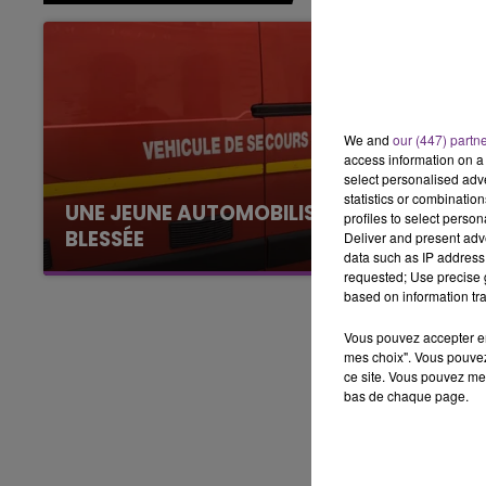
6h00 - 10h00
LA FAMILLE
We and
our (447) partn
access information on a 
select personalised ad
statistics or combinatio
UNE JEUNE AUTOMOBILISTE GRIÈVEMENT
profiles to select person
BLESSÉE
Deliver and present adv
data such as IP address 
Une automobiliste s'est retrouvée piégée dans
requested; Use precise g
son véhicule après une collision avec un poids
based on information tra
lourd. Très grièvement blessée, la jeune femme
Vous pouvez accepter en 
de 20 ans a été...
mes choix". Vous pouvez
ce site. Vous pouvez met
bas de chaque page.