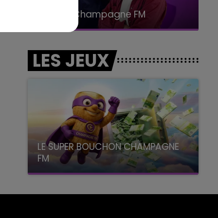
19h00 - 19h15
LA POP MACHINE - CHAMPAGNE FM
LES JEUX
LE SUPER BOUCHON CHAMPAGNE
FM
avec La Famille Champagne FM, à 8H10