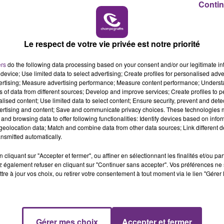
Contin
10h00 - 14h00
LE TICKET DE CAISSE
Le respect de votre vie privée est notre priorité
ers
do the following data processing based on your consent and/or our legitimate int
device; Use limited data to select advertising; Create profiles for personalised adver
vertising; Measure advertising performance; Measure content performance; Unders
ns of data from different sources; Develop and improve services; Create profiles to 
SI TOUT LE MONDE FAIT ÇA, MOI L'ANNÉE
alised content; Use limited data to select content; Ensure security, prevent and detect
PROCHAINE JE VENDANGE EN...
ertising and content; Save and communicate privacy choices. These technologies
and browsing data to offer following functionalities: Identify devices based on infor
La vendange en Champagne a débuté ce jeudi
eolocation data; Match and combine data from other data sources; Link different de
6 août dans la commune de Montgueux (Aube).
nsmitted automatically.
Du jamais vu !
cliquant sur "Accepter et fermer", ou affiner en sélectionnant les finalités et/ou pa
 également refuser en cliquant sur "Continuer sans accepter". Vos préférences ne 
tre à jour vos choix, ou retirer votre consentement à tout moment via le lien "Gérer 
Gérer mes choix
Accepter et fermer