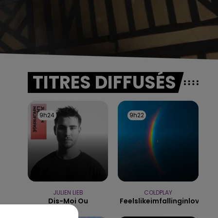
TITRES DIFFUSÉS
9h24
9h24
9h22
9h22
JULIEN LIEB
COLDPLAY
Dis-Moi Ou
Feelslikeimfallinginlove