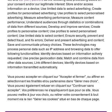
s'est avéré être plus précoce que prévu,
your consent and/or our legitimate interest: Store and/or access
information on a device; Use limited data to select advertising; Create
l'inspection du Travail en profite pour rappeler
TITRES DIFFUSÉS
profiles for personalised advertising; Use profiles to select personalised
les conditions de...
advertising; Measure advertising performance; Measure content
performance; Understand audiences through statistics or combinations
of data from different sources; Develop and improve services; Create
23h12
23h12
23h09
23h09
profiles to personalise content; Use profiles to select personalised
content; Use limited data to select content; Ensure security, prevent and
detect fraud, and fix errors; Deliver and present advertising and content;
Save and communicate privacy choices. These technologies may
process personal data such as IP address and browsing data to offer
following functionalities: Identify devices based on information actively
requested; Use precise geolocation data; Match and combine data from
other data sources; Link different devices; Identify devices based on
information transmitted automatically.
Vous pouvez accepter en cliquant sur "Accepter et fermer", ou affiner en
ZAHO & MC SOLAAR
P!NK
sélectionnant les finalités et/ou partenaires dans "Gérer mes choix".
Comme Caroline
Sober
Vous pouvez également refuser en cliquant sur "Continuer sans
accepter". Vos préférences ne s'appliqueront que pour ce site. Vous
pouvez mettre à jour vos choix, ou retirer votre consentement à tout
23h05
23h05
23h03
23h03
moment via le lien "Gérer les cookies" situé en bas de chaque page.