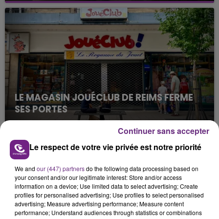
nucléaire ardennaise est à l'arrêt. Une situation
justifiée par la sécheresse intense qui est toujours
présente.
LE MAGASIN JOUÉCLUB DE REIMS FERME
SES PORTES
C'était l'une des institutions du centre-ville
Continuer sans accepter
rémois. Le magasin JouéClub est contraint de
fermer ses portes.
Le respect de votre vie privée est notre priorité
TITRES DIFFUSÉS
We and
our (447) partners
do the following data processing based on
your consent and/or our legitimate interest: Store and/or access
4h44
4h44
4h41
4h41
information on a device; Use limited data to select advertising; Create
profiles for personalised advertising; Use profiles to select personalised
advertising; Measure advertising performance; Measure content
performance; Understand audiences through statistics or combinations