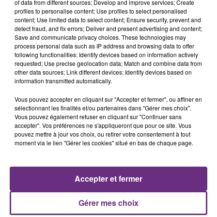
of data from different sources; Develop and improve services; Create
profiles to personalise content; Use profiles to select personalised
content; Use limited data to select content; Ensure security, prevent and
detect fraud, and fix errors; Deliver and present advertising and content;
Save and communicate privacy choices. These technologies may
process personal data such as IP address and browsing data to offer
following functionalities: Identify devices based on information actively
ANGELE & JUSTICE
THE WEEKND
requested; Use precise geolocation data; Match and combine data from
What You Want
Save Your Tears
other data sources; Link different devices; Identify devices based on
information transmitted automatically.
4h37
4h37
4h35
4h35
Vous pouvez accepter en cliquant sur "Accepter et fermer", ou affiner en
sélectionnant les finalités et/ou partenaires dans "Gérer mes choix".
Vous pouvez également refuser en cliquant sur "Continuer sans
accepter". Vos préférences ne s'appliqueront que pour ce site. Vous
pouvez mettre à jour vos choix, ou retirer votre consentement à tout
moment via le lien "Gérer les cookies" situé en bas de chaque page.
Accepter et fermer
TEMPER CITY
GIMS
Self Aware
Soleil
Gérer mes choix