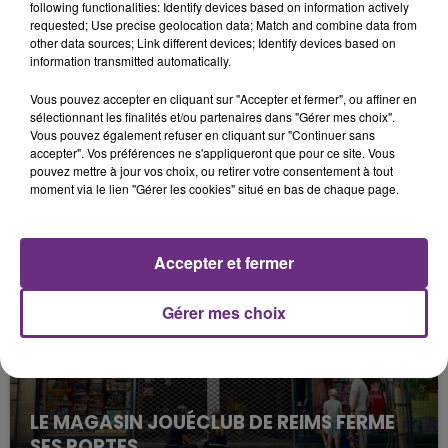
following functionalities: Identify devices based on information actively
requested; Use precise geolocation data; Match and combine data from
other data sources; Link different devices; Identify devices based on
information transmitted automatically.
Vous pouvez accepter en cliquant sur "Accepter et fermer", ou affiner en
sélectionnant les finalités et/ou partenaires dans "Gérer mes choix".
Vous pouvez également refuser en cliquant sur "Continuer sans
accepter". Vos préférences ne s'appliqueront que pour ce site. Vous
LA CENTRALE NUCLÉAIRE DE CHOOZ
pouvez mettre à jour vos choix, ou retirer votre consentement à tout
moment via le lien "Gérer les cookies" situé en bas de chaque page.
TOUJOURS À L'ARRÊT
Cela fait déjà une semaine que la centrale
nucléaire ardennaise est à l'arrêt. Une situation
Accepter et fermer
justifiée par la sécheresse intense qui est toujours
présente.
Gérer mes choix
LE MAGASIN JOUÉCLUB DE REIMS FERME
SES PORTES