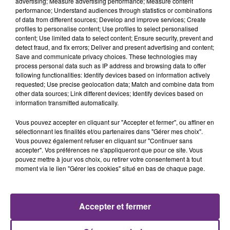
advertising; Measure advertising performance; Measure content
performance; Understand audiences through statistics or combinations
of data from different sources; Develop and improve services; Create
profiles to personalise content; Use profiles to select personalised
content; Use limited data to select content; Ensure security, prevent and
detect fraud, and fix errors; Deliver and present advertising and content;
Save and communicate privacy choices. These technologies may
process personal data such as IP address and browsing data to offer
following functionalities: Identify devices based on information actively
requested; Use precise geolocation data; Match and combine data from
other data sources; Link different devices; Identify devices based on
JUNGELI & EMMA
GEORGE EZRA
Juste Un Peu
Budapest
information transmitted automatically.
Vous pouvez accepter en cliquant sur "Accepter et fermer", ou affiner en
9h43
9h43
9h40
9h40
sélectionnant les finalités et/ou partenaires dans "Gérer mes choix".
Vous pouvez également refuser en cliquant sur "Continuer sans
accepter". Vos préférences ne s'appliqueront que pour ce site. Vous
pouvez mettre à jour vos choix, ou retirer votre consentement à tout
moment via le lien "Gérer les cookies" situé en bas de chaque page.
Accepter et fermer