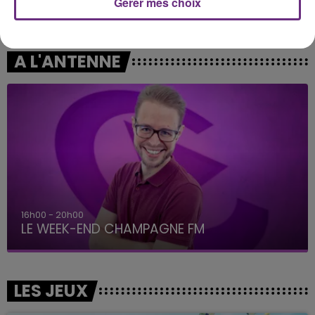
Gérer mes choix
MYLES SMITH & NIALL HORAN
JECK & CARLA
Drive Safe
La Recette
A L'ANTENNE
16h00 - 20h00
LE WEEK-END CHAMPAGNE FM
LES JEUX