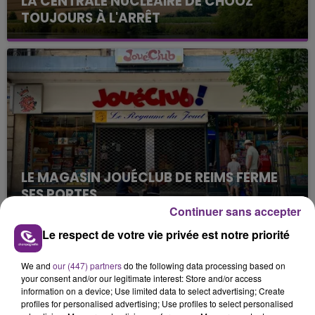
LA CENTRALE NUCLÉAIRE DE CHOOZ
TOUJOURS À L'ARRÊT
Cela fait déjà une semaine que la centrale
nucléaire ardennaise est à l'arrêt. Une situation
justifiée par la sécheresse intense qui est toujours
présente.
LE MAGASIN JOUÉCLUB DE REIMS FERME
SES PORTES
Continuer sans accepter
C'était l'une des institutions du centre-ville
rémois. Le magasin JouéClub est contraint de
Le respect de votre vie privée est notre priorité
fermer ses portes.
TITRES DIFFUSÉS
We and
our (447) partners
do the following data processing based on
your consent and/or our legitimate interest: Store and/or access
information on a device; Use limited data to select advertising; Create
9h50
9h50
9h46
9h46
profiles for personalised advertising; Use profiles to select personalised