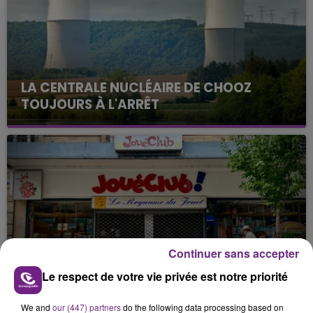
LA CENTRALE NUCLÉAIRE DE CHOOZ
TOUJOURS À L'ARRÊT
Cela fait déjà une semaine que la centrale
nucléaire ardennaise est à l'arrêt. Une situation
justifiée par la sécheresse intense qui est toujours
présente.
Continuer sans accepter
LE MAGASIN JOUÉCLUB DE REIMS FERME
Le respect de votre vie privée est notre priorité
SES PORTES
C'était l'une des institutions du centre-ville
We and
our (447) partners
do the following data processing based on