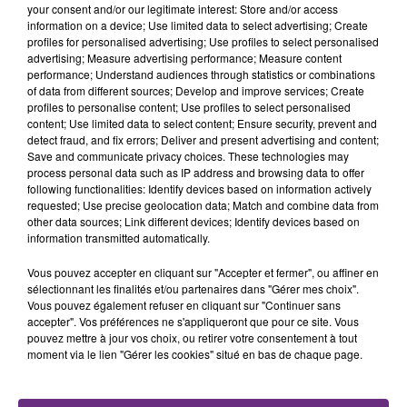
rémois. Le magasin JouéClub est contraint de
your consent and/or our legitimate interest: Store and/or access
fermer ses portes.
information on a device; Use limited data to select advertising; Create
TITRES DIFFUSÉS
profiles for personalised advertising; Use profiles to select personalised
advertising; Measure advertising performance; Measure content
performance; Understand audiences through statistics or combinations
of data from different sources; Develop and improve services; Create
17h06
17h06
17h03
17h03
profiles to personalise content; Use profiles to select personalised
content; Use limited data to select content; Ensure security, prevent and
detect fraud, and fix errors; Deliver and present advertising and content;
Save and communicate privacy choices. These technologies may
process personal data such as IP address and browsing data to offer
following functionalities: Identify devices based on information actively
requested; Use precise geolocation data; Match and combine data from
other data sources; Link different devices; Identify devices based on
information transmitted automatically.
Vous pouvez accepter en cliquant sur "Accepter et fermer", ou affiner en
TAME IMPALA & JENNIE
JAMES ARTHUR
sélectionnant les finalités et/ou partenaires dans "Gérer mes choix".
Dracula
Impossible
Vous pouvez également refuser en cliquant sur "Continuer sans
accepter". Vos préférences ne s'appliqueront que pour ce site. Vous
17h00
17h00
16h56
16h56
pouvez mettre à jour vos choix, ou retirer votre consentement à tout
moment via le lien "Gérer les cookies" situé en bas de chaque page.