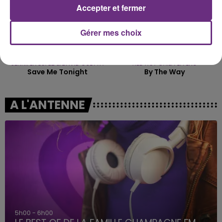
Accepter et fermer
Gérer mes choix
JENNIFER LOPEZ & DAVID GUETTA
RED HOT CHILI PEPPERS
Save Me Tonight
By The Way
A L'ANTENNE
5h00 - 6h00