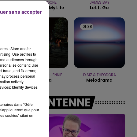
BENSON BOONE
JAMES BAY
16h00 - 20h00
The Time Of My Life
Let It Go
LE WEEK-END CHAMPAGNE FM
uer sans accepter
10h41
10h41
10h38
10h38
erest: Store and/or
tising; Use profiles to
tand audiences through
personalise content; Use
 fraud, and fix errors;
TAME IMPALA & JENNIE
DISIZ & THEODORA
 may process personal
Dracula
Melodrama
mation actively
vices; Identify devices
A L'ANTENNE
rtenaires dans "Gérer
s'appliqueront que pour
les cookies" situé en