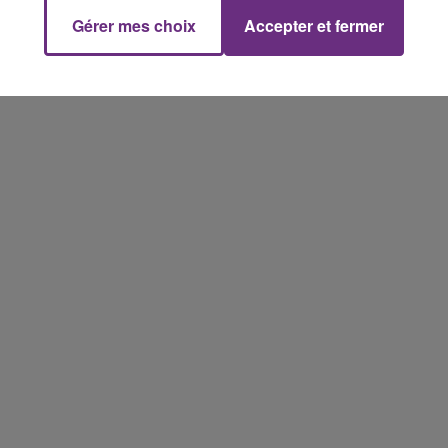
Gérer mes choix
Accepter et fermer
16h00 - 20h00
M
LE WEEK-END CHAMPAGNE FM