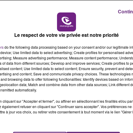
strat en attendant la suite judiciaire qui sera donnée.
7h00 - 12h00
LE WEEK-END CHAMPAGNE FM
Contin
d'ITT.
Le respect de votre vie privée est notre priorité
ers
do the following data processing based on your consent and/or our legitimate int
device; Use limited data to select advertising; Create profiles for personalised adver
vertising; Measure advertising performance; Measure content performance; Unders
ns of data from different sources; Develop and improve services; Create profiles to 
alised content; Use limited data to select content; Ensure security, prevent and detect
ertising and content; Save and communicate privacy choices. These technologies
and browsing data to offer following functionalities: Identify devices based on infor
eolocation data; Match and combine data from other data sources; Link different de
nsmitted automatically.
LE MAGASIN JOUÉCLUB DE REIMS FERME
cliquant sur "Accepter et fermer", ou affiner en sélectionnant les finalités et/ou pa
SES PORTES
 également refuser en cliquant sur "Continuer sans accepter". Vos préférences ne 
C'était l'une des institutions du centre-ville
tre à jour vos choix, ou retirer votre consentement à tout moment via le lien "Gérer 
rémois. Le magasin JouéClub est contraint de
fermer ses portes.