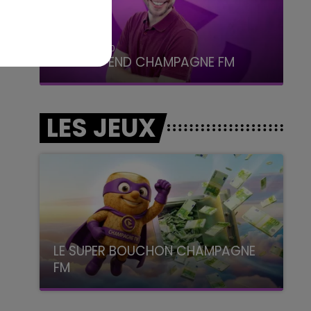
7h00 - 12h00
LE WEEK-END CHAMPAGNE FM
LES JEUX
LE SUPER BOUCHON CHAMPAGNE
FM
avec La Famille Champagne FM, à 8H10