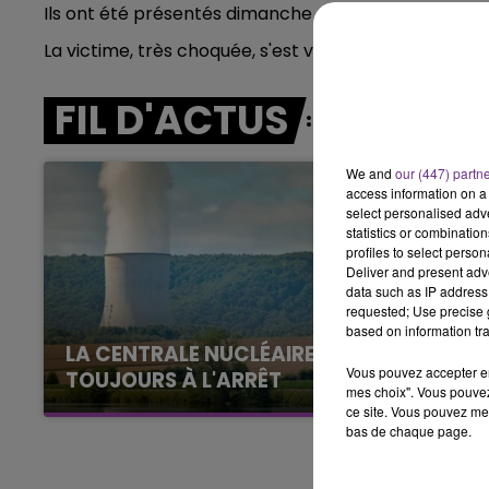
Ils ont été présentés dimanche après-midi, à un magi
16h00 - 20h00
FM
LE WEEK-END CHAMPAGNE FM
La victime, très choquée, s'est vue prescrire six jours 
FIL D'ACTUS
We and
our (447) partn
access information on a 
select personalised ad
statistics or combinatio
profiles to select person
Deliver and present adv
data such as IP address 
requested; Use precise g
based on information tra
LA CENTRALE NUCLÉAIRE DE CHOOZ
Vous pouvez accepter en 
TOUJOURS À L'ARRÊT
mes choix". Vous pouvez
Cela fait déjà une semaine que la centrale
ce site. Vous pouvez met
bas de chaque page.
nucléaire ardennaise est à l'arrêt. Une situation
justifiée par la sécheresse intense qui est
toujours présente.