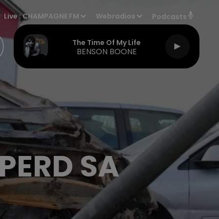
Live :
CHAMPAGNE FM
Webradios
Podcasts
The Time Of My Life
BENSON BOONE
 PERD SA