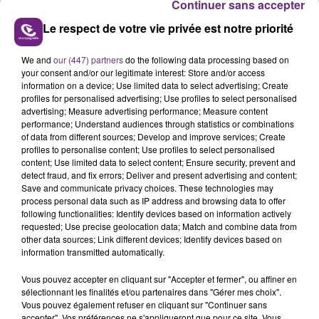
Continuer sans accepter
Le respect de votre vie privée est notre priorité
We and
our (447) partners
do the following data processing based on
your consent and/or our legitimate interest: Store and/or access
L'INSPECTION DU TRAVAIL RAPPELLE À
information on a device; Use limited data to select advertising; Create
L'ORDRE SUR LES CONDITIONS DE...
profiles for personalised advertising; Use profiles to select personalised
advertising; Measure advertising performance; Measure content
Alors que les dates de début des vendange 2026
performance; Understand audiences through statistics or combinations
s'est avéré être plus précoce que prévu,
of data from different sources; Develop and improve services; Create
l'inspection du Travail en profite pour rappeler
profiles to personalise content; Use profiles to select personalised
TITRES DIFFUSÉS
content; Use limited data to select content; Ensure security, prevent and
les conditions de...
detect fraud, and fix errors; Deliver and present advertising and content;
Save and communicate privacy choices. These technologies may
process personal data such as IP address and browsing data to offer
22h51
22h51
22h47
22h47
following functionalities: Identify devices based on information actively
requested; Use precise geolocation data; Match and combine data from
other data sources; Link different devices; Identify devices based on
information transmitted automatically.
Vous pouvez accepter en cliquant sur "Accepter et fermer", ou affiner en
sélectionnant les finalités et/ou partenaires dans "Gérer mes choix".
Vous pouvez également refuser en cliquant sur "Continuer sans
accepter". Vos préférences ne s'appliqueront que pour ce site. Vous