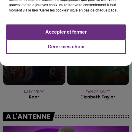
pouvez mettre à jour vos choix, ou retirer votre consentement à tout
moment via le lien "Gérer les cookies" situé en bas de chaque page.
GWEN STEFANI
AMIR
The Sweet Escape
A L'imparfaite
Accepter et fermer
22h44
22h44
22h40
22h40
Gérer mes choix
KATY PERRY
TAYLOR SWIFT
Roar
Elizabeth Taylor
A L'ANTENNE