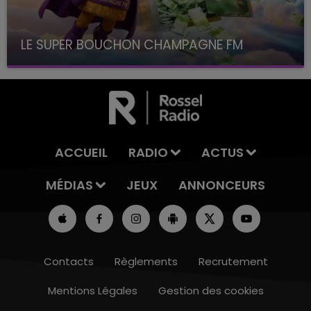
LE SUPER BOUCHON CHAMPAGNE FM
avec La Famille Champagne FM, à 8H10
ACCUEIL
RADIO
ACTUS
MÉDIAS
JEUX
ANNONCEURS
Contacts
Règlements
Recrutement
Mentions Légales
Gestion des cookies