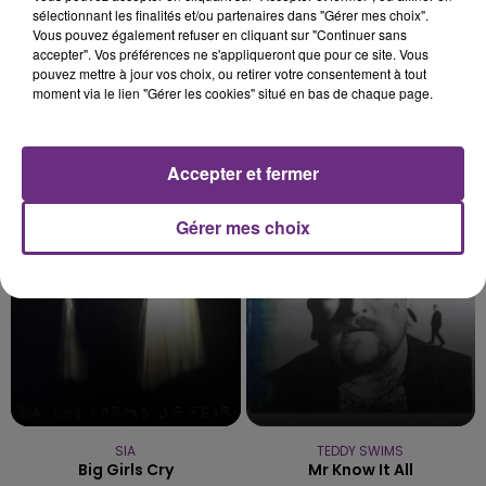
sélectionnant les finalités et/ou partenaires dans "Gérer mes choix".
Vous pouvez également refuser en cliquant sur "Continuer sans
accepter". Vos préférences ne s'appliqueront que pour ce site. Vous
pouvez mettre à jour vos choix, ou retirer votre consentement à tout
moment via le lien "Gérer les cookies" situé en bas de chaque page.
MATT SIMONS
TAYLOR SWIFT
Accepter et fermer
Catch & Release
I Knew It, I Knew You
Gérer mes choix
6h04
6h04
6h00
6h00
SIA
TEDDY SWIMS
Big Girls Cry
Mr Know It All