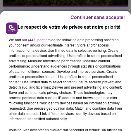
La vendange en Champagne a débuté ce jeudi 6
août dans la commune de Montgueux (Aube). Du
Continuer sans accepter
jamais vu !
Le respect de votre vie privée est notre priorité
We and
our (447) partners
do the following data processing based on
your consent and/or our legitimate interest: Store and/or access
information on a device; Use limited data to select advertising; Create
profiles for personalised advertising; Use profiles to select personalised
advertising; Measure advertising performance; Measure content
L'INSPECTION DU TRAVAIL RAPPELLE À
performance; Understand audiences through statistics or combinations
L'ORDRE SUR LES CONDITIONS DE...
of data from different sources; Develop and improve services; Create
profiles to personalise content; Use profiles to select personalised
Alors que les dates de début des vendange 2026
content; Use limited data to select content; Ensure security, prevent and
s'est avéré être plus précoce que prévu,
detect fraud, and fix errors; Deliver and present advertising and content;
l'inspection du Travail en profite pour rappeler
Save and communicate privacy choices. These technologies may
TITRES DIFFUSÉS
process personal data such as IP address and browsing data to offer
les conditions de...
following functionalities: Identify devices based on information actively
requested; Use precise geolocation data; Match and combine data from
other data sources; Link different devices; Identify devices based on
6h10
6h10
6h07
6h07
information transmitted automatically.
Vous pouvez accepter en cliquant sur "Accepter et fermer", ou affiner en