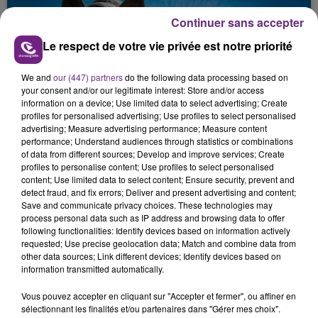
Continuer sans accepter
Le respect de votre vie privée est notre priorité
We and
our (447) partners
do the following data processing based on
your consent and/or our legitimate interest: Store and/or access
information on a device; Use limited data to select advertising; Create
VENEZ FÊTER CE WEEK-END
profiles for personalised advertising; Use profiles to select personalised
advertising; Measure advertising performance; Measure content
L'ANNIVERSAIRE DE WOINIC
performance; Understand audiences through statistics or combinations
Ce samedi 8 août sera un grand jour :
of data from different sources; Develop and improve services; Create
l'anniversaire du plus gros sanglier du monde.
profiles to personalise content; Use profiles to select personalised
content; Use limited data to select content; Ensure security, prevent and
Une fête est donc organisée et vous êtes tous
TITRES DIFFUSÉS
detect fraud, and fix errors; Deliver and present advertising and content;
conviés !
Save and communicate privacy choices. These technologies may
process personal data such as IP address and browsing data to offer
following functionalities: Identify devices based on information actively
10h38
10h38
10h35
10h35
requested; Use precise geolocation data; Match and combine data from
other data sources; Link different devices; Identify devices based on
information transmitted automatically.
Vous pouvez accepter en cliquant sur "Accepter et fermer", ou affiner en
sélectionnant les finalités et/ou partenaires dans "Gérer mes choix".