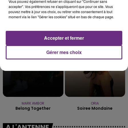
Vous pouvez également refuser en cliquant sur "Continuer sans
accepter". Vos préférences ne s'appliqueront que pour ce site. Vous
pouvez mettre à jour vos choix, ou retirer votre consentement à tout
moment via le lien "Gérer les cookies" situé en bas de chaque page.
CRAIG DAVID
JEREMY FREROT
Walking Away
Frerot
Accepter et fermer
10h30
10h30
10h27
10h27
Gérer mes choix
MARK AMBOR
ORIA
Belong Together
Soiree Mondaine
A L'ANTENNE