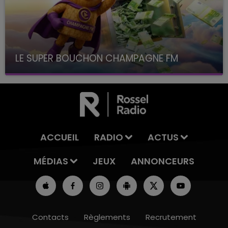
LE SUPER BOUCHON CHAMPAGNE FM
avec La Famille Champagne FM, à 8H10
ACCUEIL
RADIO
ACTUS
MÉDIAS
JEUX
ANNONCEURS
Contacts
Règlements
Recrutement