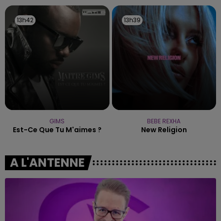
13h42
13h42
13h39
13h39
GIMS
BEBE REXHA
Est-Ce Que Tu M'aimes ?
New Religion
A L'ANTENNE