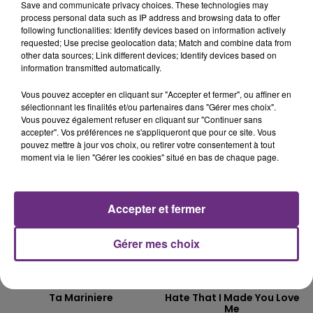
Save and communicate privacy choices. These technologies may
process personal data such as IP address and browsing data to offer
LE MAGASIN JOUÉCLUB DE REIMS FERME
following functionalities: Identify devices based on information actively
SES PORTES
requested; Use precise geolocation data; Match and combine data from
C'était l'une des institutions du centre-ville
other data sources; Link different devices; Identify devices based on
information transmitted automatically.
rémois. Le magasin JouéClub est contraint de
fermer ses portes.
Vous pouvez accepter en cliquant sur "Accepter et fermer", ou affiner en
TITRES DIFFUSÉS
sélectionnant les finalités et/ou partenaires dans "Gérer mes choix".
Vous pouvez également refuser en cliquant sur "Continuer sans
accepter". Vos préférences ne s'appliqueront que pour ce site. Vous
13h49
13h49
13h46
13h46
pouvez mettre à jour vos choix, ou retirer votre consentement à tout
moment via le lien "Gérer les cookies" situé en bas de chaque page.
Accepter et fermer
Gérer mes choix
HOSHI
ARIANA GRANDE
Ta Mariniere
Hate That I Made You Love
Me