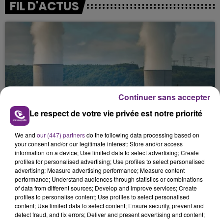
FIL D'ACTUS
Continuer sans accepter
LA CENTRALE NUCLÉAIRE DE CHOOZ
Le respect de votre vie privée est notre priorité
TOUJOURS À L'ARRÊT
Cela fait déjà une semaine que la centrale
We and
our (447) partners
do the following data processing based on
your consent and/or our legitimate interest: Store and/or access
nucléaire ardennaise est à l'arrêt. Une situation
information on a device; Use limited data to select advertising; Create
justifiée par la sécheresse intense qui est toujours
profiles for personalised advertising; Use profiles to select personalised
présente.
advertising; Measure advertising performance; Measure content
performance; Understand audiences through statistics or combinations
of data from different sources; Develop and improve services; Create
profiles to personalise content; Use profiles to select personalised
content; Use limited data to select content; Ensure security, prevent and
detect fraud, and fix errors; Deliver and present advertising and content;