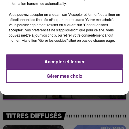
information transmitted automatically.
LA CENTRALE NUCLÉAIRE DE CHOOZ
Vous pouvez accepter en cliquant sur "Accepter et fermer", ou affiner en
TOUJOURS À L'ARRÊT
sélectionnant les finalités et/ou partenaires dans "Gérer mes choix".
Cela fait déjà une semaine que la centrale
Vous pouvez également refuser en cliquant sur "Continuer sans
accepter". Vos préférences ne s'appliqueront que pour ce site. Vous
nucléaire ardennaise est à l'arrêt. Une situation
pouvez mettre à jour vos choix, ou retirer votre consentement à tout
justifiée par la sécheresse intense qui est toujours
moment via le lien "Gérer les cookies" situé en bas de chaque page.
présente.
Accepter et fermer
Gérer mes choix
LE MAGASIN JOUÉCLUB DE REIMS FERME
SES PORTES
C'était l'une des institutions du centre-ville
rémois. Le magasin JouéClub est contraint de
fermer ses portes.
TITRES DIFFUSÉS