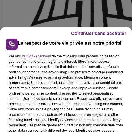
Continuer sans accepter
Le respect de votre vie privée est notre priorité
We and
our (447) partners
do the following data processing based on
your consent and/or our legitimate interest: Store and/or access
D'autres noms vont être dévoilés prochainement.
information on a device; Use limited data to select advertising; Create
profiles for personalised advertising; Use profiles to select personalised
advertising; Measure advertising performance; Measure content
FIL D'ACTUS
performance; Understand audiences through statistics or combinations
of data from different sources; Develop and improve services; Create
profiles to personalise content; Use profiles to select personalised
content; Use limited data to select content; Ensure security, prevent and
detect fraud, and fix errors; Deliver and present advertising and content;
Save and communicate privacy choices. These technologies may
process personal data such as IP address and browsing data to offer
following functionalities: Identify devices based on information actively
requested; Use precise geolocation data; Match and combine data from
other data sources; Link different devices; Identify devices based on