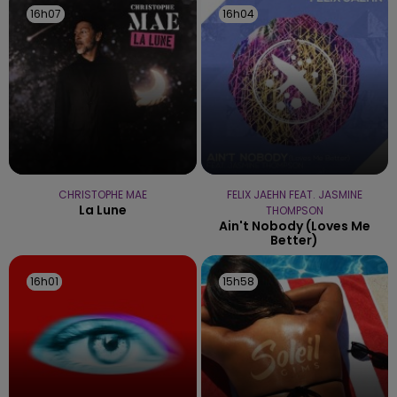
16h07
16h07
16h04
16h04
CHRISTOPHE MAE
FELIX JAEHN FEAT. JASMINE
La Lune
THOMPSON
Ain't Nobody (loves Me
Better)
16h01
16h01
15h58
15h58