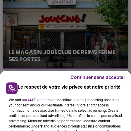
nucléaire ardennaise est à l'arrêt. Une situation
justifiée par la sécheresse intense qui est toujours
présente.
LE MAGASIN JOUÉCLUB DE REIMS FERME
SES PORTES
C'était l'une des institutions du centre-ville
rémois. Le magasin JouéClub est contraint de
Continuer sans accepter
fermer ses portes.
TITRES DIFFUSÉS
Le respect de votre vie privée est notre priorité
We and
our (447) partners
do the following data processing based on
19h45
19h45
19h42
19h42
your consent and/or our legitimate interest: Store and/or access
information on a device; Use limited data to select advertising; Create
profiles for personalised advertising; Use profiles to select personalised
advertising; Measure advertising performance; Measure content
performance; Understand audiences through statistics or combinations