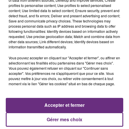
of data from different sources; Develop and improve services; Create
profiles to personalise content; Use profiles to select personalised
content; Use limited data to select content; Ensure security, prevent and
detect fraud, and fix errors; Deliver and present advertising and content;
Save and communicate privacy choices. These technologies may
process personal data such as IP address and browsing data to offer
following functionalities: Identify devices based on information actively
KAVINSKY
CHRISTOPHE MAE
Nightcall
La Lune
requested; Use precise geolocation data; Match and combine data from
other data sources; Link different devices; Identify devices based on
information transmitted automatically.
19h38
19h38
19h35
19h35
Vous pouvez accepter en cliquant sur "Accepter et fermer", ou affiner en
sélectionnant les finalités et/ou partenaires dans "Gérer mes choix".
Vous pouvez également refuser en cliquant sur "Continuer sans
accepter". Vos préférences ne s'appliqueront que pour ce site. Vous
pouvez mettre à jour vos choix, ou retirer votre consentement à tout
moment via le lien "Gérer les cookies" situé en bas de chaque page.
Accepter et fermer
RAYE
TEDDY SWIMS
Where Is My Husband!
Mr Know It All
Gérer mes choix