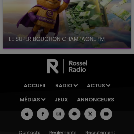
LE SUPER BOUCHON CHAMPAGNE FM
avec La Famille Champagne FM, à 8H10
ACCUEIL
RADIO
ACTUS
MÉDIAS
JEUX
ANNONCEURS
Contacts
Règlements
Recrutement