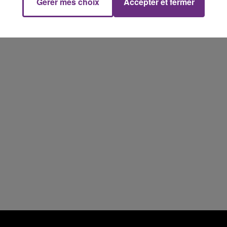
Gérer mes choix
Accepter et fermer
11h00 - 16h00
Le week-end Champagne FM