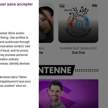
uer sans accepter
11h00 - 16h00
16h37
16h37
16h35
16h35
LE WEEK-END CHAMPAGNE FM
erest: Store and/or
tising; Use profiles to
tand audiences through
personalise content; Use
JECK & CARLA
SHAKIRA FEAT. BURNA BOY
 fraud, and fix errors;
La Recette
Dai Dai
 may process personal
mation actively
vices; Identify devices
A L'ANTENNE
rtenaires dans "Gérer
s'appliqueront que pour
les cookies" situé en