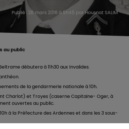
Publié : 28 mars 2018 à 5h45 par Housnat SALIM
s au public
eltrame débutera à 11h30 aux Invalides.
Panthéon.
pements de la gendarmerie nationale à 10h.
 Charlot) et Troyes (caserne Capitaine- Oger, à
ment ouvertes au public.
0h à la Préfecture des Ardennes et dans les 3 sous-