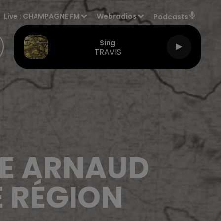
Live :
CHAMPAGNE FM
Webradios
Podcasts
Sing
TRAVIS
E ARNAUD
 RÉGION