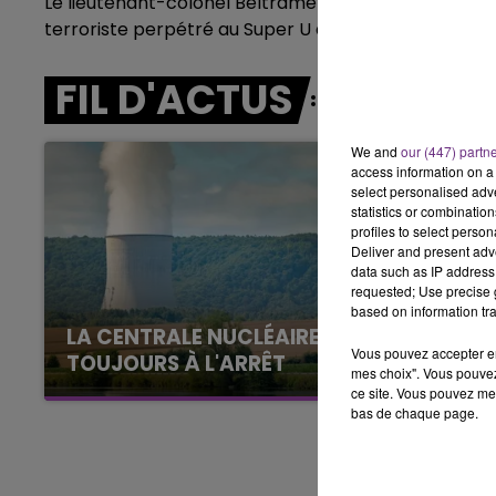
Le lieutenant-colonel Beltrame est décédé en serv
terroriste perpétré au Super U de Trèbes, vendredi 
16h00 - 20h00
LE WEEK-END CHAMPAGNE FM
FIL D'ACTUS
We and
our (447) partn
access information on a 
select personalised ad
statistics or combinatio
profiles to select person
Deliver and present adv
data such as IP address 
requested; Use precise g
based on information tra
LA CENTRALE NUCLÉAIRE DE CHOOZ
Vous pouvez accepter en 
TOUJOURS À L'ARRÊT
mes choix". Vous pouvez
Cela fait déjà une semaine que la centrale
ce site. Vous pouvez met
bas de chaque page.
nucléaire ardennaise est à l'arrêt. Une situation
justifiée par la sécheresse intense qui est
toujours présente.