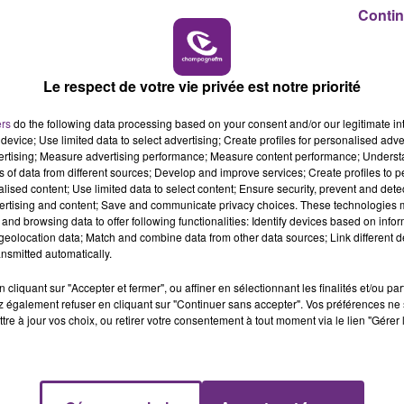
ice, pour sauver une otage au moment de l’attentat
Contin
dernier.
7h00 - 11h00
BEST OF
Le respect de votre vie privée est notre priorité
ers
do the following data processing based on your consent and/or our legitimate int
device; Use limited data to select advertising; Create profiles for personalised adver
vertising; Measure advertising performance; Measure content performance; Unders
ns of data from different sources; Develop and improve services; Create profiles to 
alised content; Use limited data to select content; Ensure security, prevent and detect
ertising and content; Save and communicate privacy choices. These technologies
and browsing data to offer following functionalities: Identify devices based on infor
eolocation data; Match and combine data from other data sources; Link different de
nsmitted automatically.
LE MAGASIN JOUÉCLUB DE REIMS FERME
cliquant sur "Accepter et fermer", ou affiner en sélectionnant les finalités et/ou pa
SES PORTES
 également refuser en cliquant sur "Continuer sans accepter". Vos préférences ne 
C'était l'une des institutions du centre-ville
tre à jour vos choix, ou retirer votre consentement à tout moment via le lien "Gérer 
rémois. Le magasin JouéClub est contraint de
fermer ses portes.